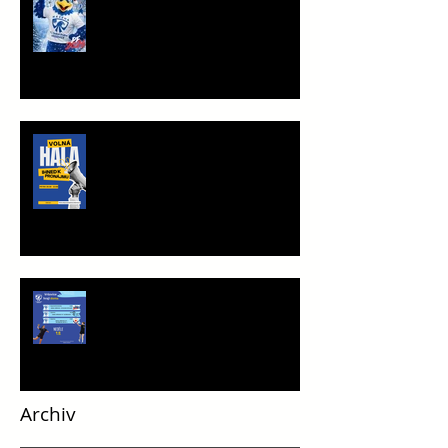
TRÉNINKOVÁ JEDNOTKA K
PRONÁJMU
Víkend plný vršovické házené
Archiv