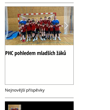
PHC pohledem mladších žáků
Oslava 100 let h
Vršovicích
Nejnovější příspěvky
PHC pohledem mladších žáků