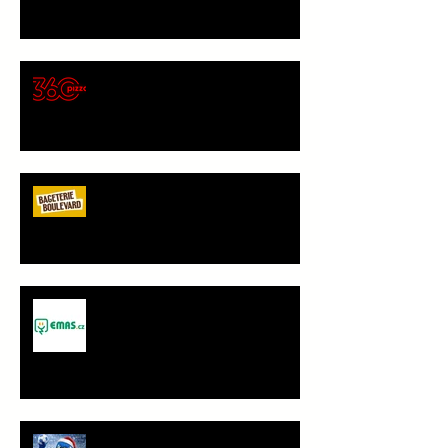
🍕 Pizza 360 – nový
gastronomický partner Sokola
Vršovice
Bageterie Boulevard - nový
partner Sokola Vršovice
Spolupráce - JANČA & EMAS
group s.r.o.
PF 2026