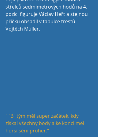
střelců sedmimetrových hodů na 4. 
pozici figuruje Václav Heřt a stejnou 
příčku obsadil v tabulce trestů 
Vojtěch Müller.
" "B" tým měl super začátek, kdy 
získal všechny body a ke konci měl 
horší sérii proher."