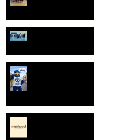
Staň se součástí týmu!
Ahoj, jsem Herold!
Minihood, café & playground -
představení partnera