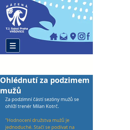
Ohlédnutí za podzimem
mužů
Za podzimní částí sezóny mužů se 
ohlíží trenér Milan Kotrč.
"Hodnocení družstva mužů je 
jednoduché. Stačí se podívat na 