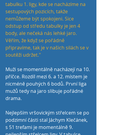
tabulku 1. ligy, kde se nacházíme na 
sestupových pozicích, takže 
nemůžeme být spokojeni. Sice 
odstup od středu tabulky je jen 4 
body, ale nečeká nás lehké jaro. 
Věřím, že když se pořádně 
připravíme, tak je v našich silách se v 
soutěži udržet." 
Muži se momentálně nacházejí na 10. 
příčce. Rozdíl mezi 6. a 12. místem je 
nicméně pouhých 6 bodů. První liga 
mužů tedy na jaro slibuje pořádné 
drama. 
Nejlepším vršovickým střelcem se po 
podzimní části stal Jáchym Klečánek, 
s 51 trefami je momentálně 9. 
nejlepším střelcem ligy. V tabulce 