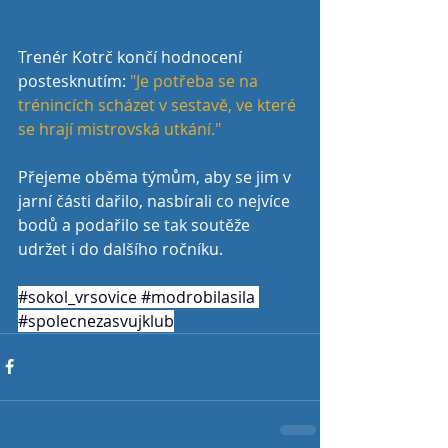
Trenér Kotrč končí hodnocení 
postesknutím: 
"Je potřeba se na 
trénincích scházet v sestavě, ve které 
se hrají mistrovská utkání."
Přejeme oběma týmům, aby se jim v 
jarní části dařilo, nasbírali co nejvíce 
bodů a podařilo se tak soutěže 
udržet i do dalšího ročníku.
#sokol_vrsovice
#modrobilasila
#spolecnezasvujklub