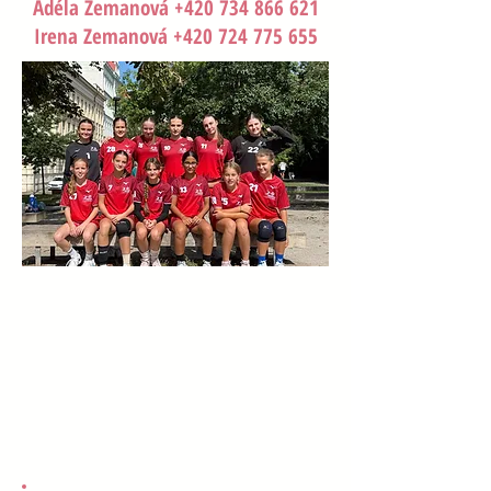
Adéla Zemanová +420 734 866 621
Irena Zemanová +420 724 775 655
Dvořáková Marie
ročník narození: 2011
post: brankářka
číslo dresu: