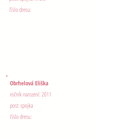
číslo dresu:
Kutišová Klára Karolína
ročník narození: 2011
post: spojka
číslo dresu:
Obrhelová Eliška
ročník narození: 2011
post: spojka
číslo dresu:
Priesol Maria