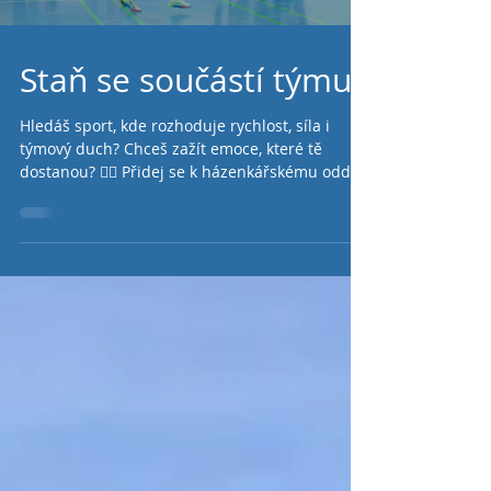
Staň se součástí týmu!
Hledáš sport, kde rozhoduje rychlost, síla i
týmový duch? Chceš zažít emoce, které tě
dostanou? 🤾‍♀️ Přidej se k házenkářskému oddílu
Sokola Vršovice! U nás nejde jen o góly. Jde o
partu, která drží při sobě, o tréninky, které tě
posunou dál, o zápasy, na které nezapomeneš.
Ať už jsi začátečník nebo máš zkušenosti –
místo na hřišti tu na tebe čeká. 👉 Přijď si to
zkusit. 👉 Staň se součástí týmu. 👉 Začni psát
svůj vlastní sportovní příběh. 💙 Sokol Vršovice
– víc než jen há