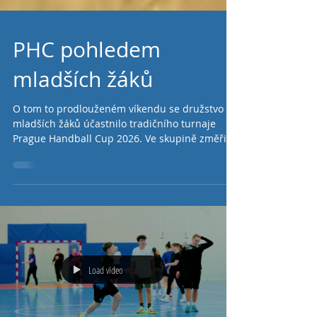
PHC pohledem
mladších žáků
O tom to prodlouženém víkendu se družstvo
mladších žáků účastnilo tradičního turnaje
Prague Handball Cup 2026. Ve skupině změřili
síly s jak s týmy z ČR, tak i zahraničními celky.
Výsledky v základní skupině (MD12): Páteční
vstup do turnaje byl pro nás neuvěřitelný, Tým
šlapal na plné obrátky, mysl byla nastavena na
vítěznou vlnu, vše jelo na 100%, „bylo to prostě
top”, a tomu odpovídaly i výsledky. Den jsme
zakončili se dvěma zápasy za 3 body - za jednu
remízu a jednu výhru.
Load video