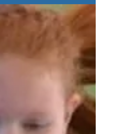
sobotu představí mladší žactvo a v neděli
krom...