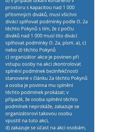
b) v případě utkání konaného v 
prostoru s kapacitou nad 1 000 
přítomných diváků, musí všichni 
diváci splňovat podmínky podle čl. 2a 
těchto Pokynů s tím, že z počtu 
diváků nad 1 000 musí tito diváci 
splňovat podmínky čl. 2a, písm. a), c) 
nebo d) těchto Pokynů
c) organizátor akce je povinen při 
vstupu osoby na akci zkontrolovat 
splnění podmínek bezinfekčnosti 
stanovené v článku 2a těchto Pokynů 
a osoba je povinna mu splnění 
těchto podmínek prokázat; v 
případě, že osoba splnění těchto 
podmínek neprokáže, zakazuje se 
organizátorovi takovou osobu 
vpustit na tuto akci,
d) zakazuje se účast na akci osobám, 