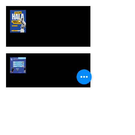
TRÉNINKOVÁ JEDNOTKA K
PRONÁJMU
Víkend plný vršovické házené
Archiv
duben 2026
(1)
1 příspěvek
březen 2026
(1)
1 příspěvek
leden 2026
(2)
2 příspěvky
prosinec 2025
(4)
4 příspěvky