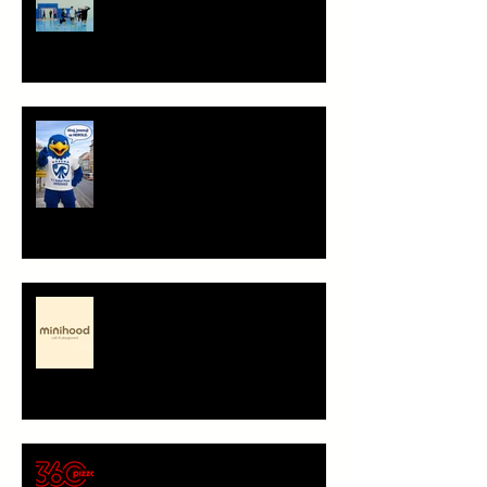
Staň se součástí týmu!
Ahoj, jsem Herold!
Minihood, café & playground -
představení partnera
🍕 Pizza 360 – nový