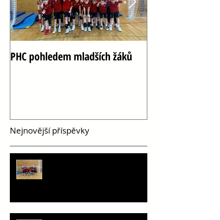
PHC pohledem mladších žáků
Oslava 100 let h
Vršovicích
Nejnovější příspěvky
PHC pohledem mladších žáků