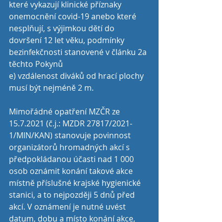
které vykazují klinické příznaky 
onemocnění covid-19 anebo které 
nesplňují, s výjimkou dětí do 
dovršení 12 let věku, podmínky 
bezinfekčnosti stanovené v článku 2a 
těchto Pokynů
e) vzdálenost diváků od hrací plochy 
musí být nejméně 2 m.
Mimořádné opatření MZČR ze 
15.7.2021 (č.j.: MZDR 27817/2021-
1/MIN/KAN) stanovuje povinnost 
organizátorů hromadných akcí s 
předpokládanou účasti nad 1 000 
osob oznámit konání takové akce 
místně příslušné krajské hygienické 
stanici, a to nejpozději 5 dnů před 
akcí. V oznámení je nutné uvést 
datum, dobu a místo konání akce, 