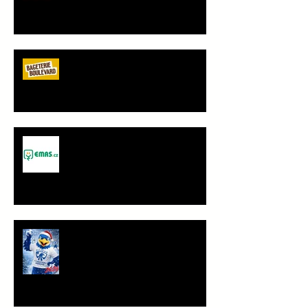
gastronomický partner Sokola
Vršovice
Bageterie Boulevard - nový
partner Sokola Vršovice
Spolupráce - JANČA & EMAS
group s.r.o.
PF 2026