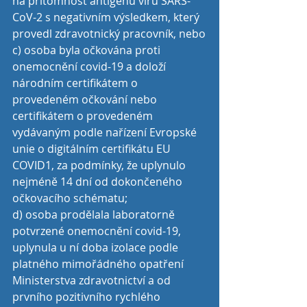
na přítomnost antigenu viru SARS-
CoV-2 s negativním výsledkem, který 
provedl zdravotnický pracovník, nebo
c) osoba byla očkována proti 
onemocnění covid-19 a doloží 
národním certifikátem o 
provedeném očkování nebo 
certifikátem o provedeném 
vydávaným podle nařízení Evropské 
unie o digitálním certifikátu EU 
COVID1, za podmínky, že uplynulo 
nejméně 14 dní od dokončeného 
očkovacího schématu;
d) osoba prodělala laboratorně 
potvrzené onemocnění covid-19, 
uplynula u ní doba izolace podle 
platného mimořádného opatření 
Ministerstva zdravotnictví a od 
prvního pozitivního rychlého 