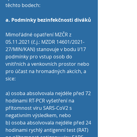
těchto bodech:
a. Podmínky bezinfekčnosti diváků
Mimořádné opatření MZČR z 
05.11.2021 (č.j.: MZDR 14601/2021-
27/MIN/KAN) stanovuje v bodu I/17 
podmínky pro vstup osob do 
vnitřních a venkovních prostor nebo 
pro účast na hromadných akcích, a 
sice:
a) osoba absolvovala nejdéle před 72 
hodinami RT-PCR vyšetření na 
přítomnost viru SARS-CoV2 s 
negativním výsledkem, nebo
b) osoba absolvovala nejdéle před 24 
hodinami rychlý antigenní test (RAT) 