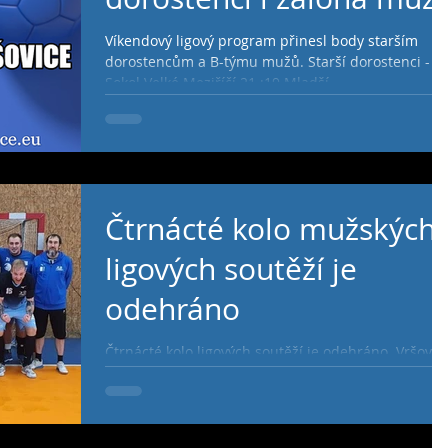
Víkendový ligový program přinesl body starším
dorostencům a B-týmu mužů. Starší dorostenci - TJ
Sokol Velké Meziříčí 21 :19 Mladší...
Čtrnácté kolo mužských
ligových soutěží je
odehráno
Čtrnácté kolo ligových soutěží je odehráno. Vršovičt
muži A po nervy drásající přetahované nakonec
svou domácí pevnost pětibrankovým...