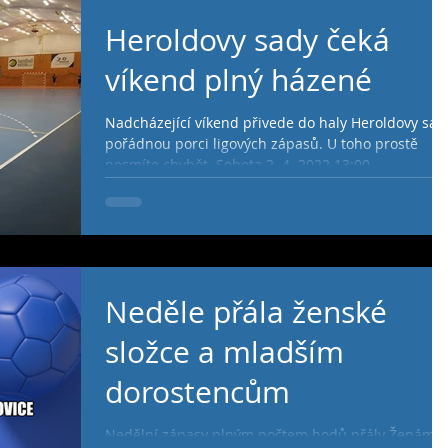
Heroldovy sady čeká
víkend plný házené
Nadcházející víkend přivede do haly Heroldovy sad
pořádnou porci ligových zápasů. U toho prostě
nesmíte chybět. Sobota 2. 4. 2022 13:00...
Neděle přála ženské
složce a mladším
dorostencům
Nedělní zápasy plným počtem bodů přály Ženám A