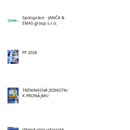
Spolupráce - JANČA &
EMAS group s.r.o.
PF 2026
TRÉNINKOVÁ JEDNOTKA
K PRONÁJMU
ů
Víkend plný vršovické