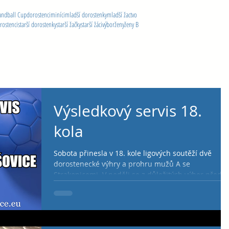
andball Cup
dorostenci
miníci
mladší dorostenky
mladší žactvo
orostenci
starší dorostenky
starší žačky
starší žáci
výbor
ženy
ženy B
Výsledkový servis 18.
kola
Sobota přinesla v 18. kole ligových soutěží dvě
dorostenecké výhry a prohru mužů A se
Strakonicemi. V neděli se z důležitých výher před...