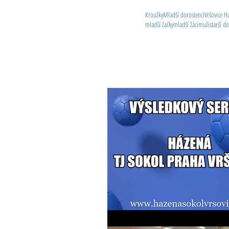
Kroužky
Mladší dorostenci
Vršovice H
mladší žačky
mladší žáci
muži
starší d