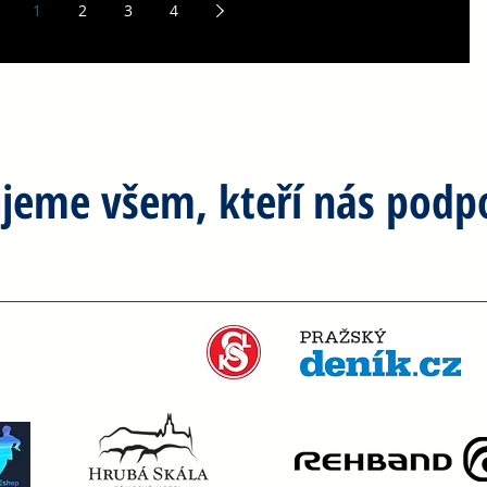
1
2
3
4
jeme všem, kteří nás podpo