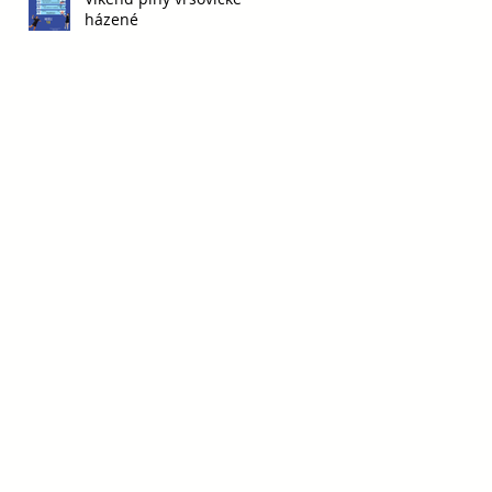
házené
í