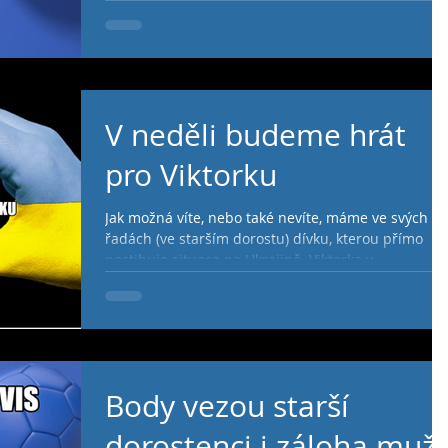
a starším dorostenkám, mladší dorostenky a
dorostenci si po remízách připisují bod jeden....
V neděli budeme hrát
pro Viktorku
Jak možná víte, nebo také nevíte, máme ve svých
řadách (ve starším dorostu) dívku, kterou přímo
postihuje situace na Ukrajině. Viktorka v...
Body vezou starší
dorostenci i záloha muž