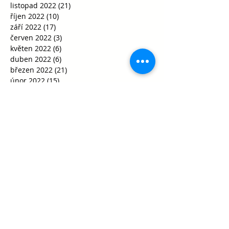
listopad 2022
(21)
21 příspěvků
říjen 2022
(10)
10 příspěvků
září 2022
(17)
17 příspěvků
červen 2022
(3)
3 příspěvky
květen 2022
(6)
6 příspěvků
duben 2022
(6)
6 příspěvků
březen 2022
(21)
21 příspěvků
únor 2022
(15)
15 příspěvků
leden 2022
(5)
5 příspěvků
prosinec 2021
(10)
10 příspěvků
listopad 2021
(21)
21 příspěvků
říjen 2021
(35)
35 příspěvků
září 2021
(29)
29 příspěvků
srpen 2021
(1)
1 příspěvek
květen 2021
(1)
1 příspěvek
duben 2021
(1)
1 příspěvek
únor 2021
(2)
2 příspěvky
leden 2021
(8)
8 příspěvků
říjen 2020
(15)
15 příspěvků
září 2020
(30)
30 příspěvků
srpen 2020
(2)
2 příspěvky