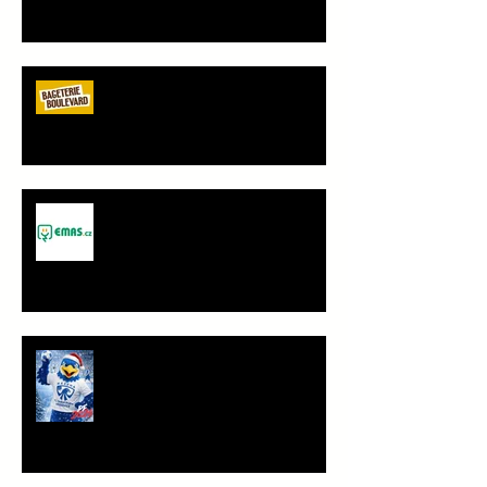
Vršovice
Bageterie Boulevard - nový
partner Sokola Vršovice
Spolupráce - JANČA & EMAS
group s.r.o.
PF 2026