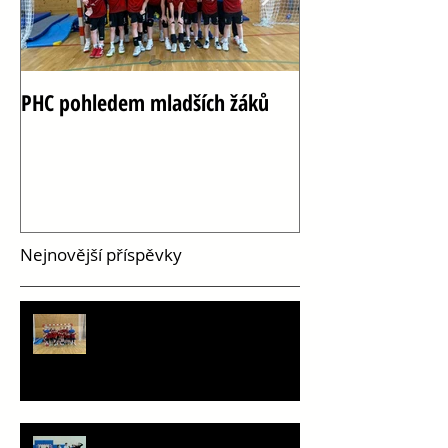
PHC pohledem mladších žáků
Oslava 100 let h
Vršovicích
Nejnovější příspěvky
PHC pohledem mladších žáků
Staň se součástí týmu!