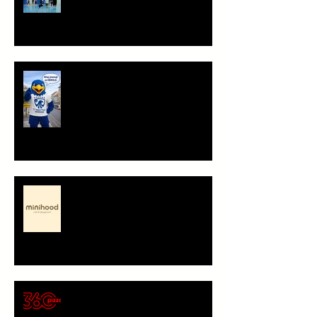
Ahoj, jsem Herold!
Minihood, café & playground -
představení partnera
🍕 Pizza 360 – nový
gastronomický partner Sokola