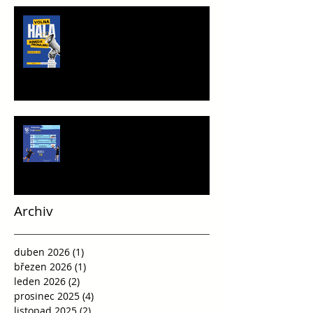
TRÉNINKOVÁ JEDNOTKA K
PRONÁJMU
Víkend plný vršovické házené
Archiv
duben 2026
(1)
1 příspěvek
březen 2026
(1)
1 příspěvek
leden 2026
(2)
2 příspěvky
prosinec 2025
(4)
4 příspěvky
listopad 2025
(2)
2 příspěvky