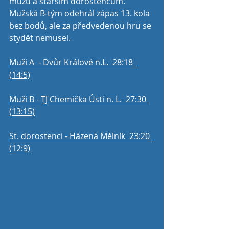
mužů a starším dorostencům. 
Mužská B-tým odehrál zápas 13. kola 
bez bodů, ale za předvedenou hru se 
stydět nemusel. 
Muži A  - Dvůr Králové n.L.  28:18  
(14:5)
Muži B - TJ Chemička Ústí n. L.  27:30 
(13:15)
St. dorostenci - Házená Mělník  23:20 
(12:9)