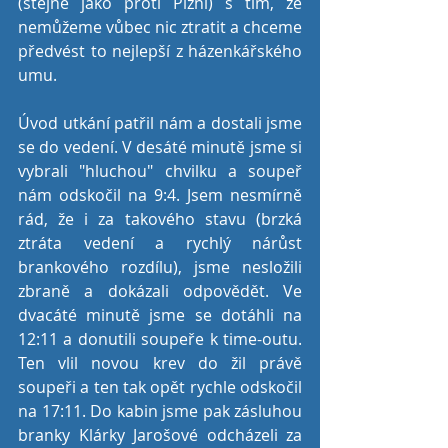
(stejně jako proti Plzni) s tím, že 
nemůžeme vůbec nic ztratit a chceme 
předvést to nejlepší z házenkářského 
umu.
Úvod utkání patřil nám a dostali jsme 
se do vedení. V desáté minutě jsme si 
vybrali "hluchou" chvilku a soupeř 
nám odskočil na 9:4. Jsem nesmírně 
rád, že i za takového stavu (brzká 
ztráta vedení a rychlý nárůst 
brankového rozdílu), jsme nesložili 
zbraně a dokázali odpovědět. Ve 
dvacáté minutě jsme se dotáhli na 
12:11 a donutili soupeře k time-outu. 
Ten vlil novou krev do žil právě 
soupeři a ten tak opět rychle odskočil 
na 17:11. Do kabin jsme pak zásluhou 
branky Klárky Jarošové odcházeli za 