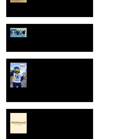
Staň se součástí týmu!
Ahoj, jsem Herold!
Minihood, café & playground -
představení partnera