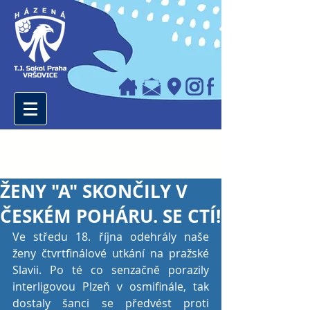
ŽENY "A" SKONČILY V
ČESKÉM POHÁRU. SE CTÍ!
Ve středu 18. října odehrály naše 
ženy čtvrtfinálové utkání na pražské 
Slavii. Po té co senzačně porazily 
interligovou Plzeň v osmifinále, tak 
dostaly šanci se předvést proti 