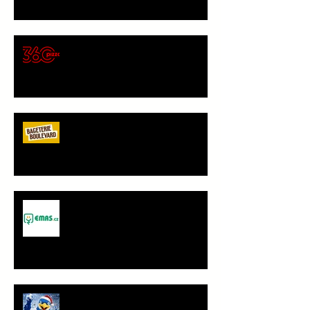
🍕 Pizza 360 – nový
gastronomický partner Sokola
Vršovice
Bageterie Boulevard - nový
partner Sokola Vršovice
Spolupráce - JANČA & EMAS
group s.r.o.
PF 2026