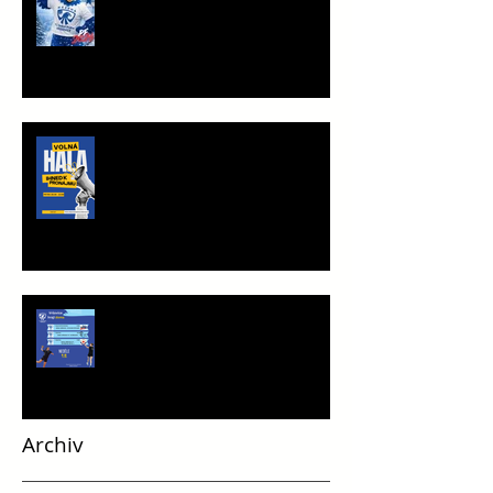
TRÉNINKOVÁ JEDNOTKA K
PRONÁJMU
Víkend plný vršovické házené
Archiv