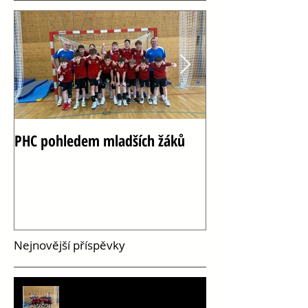
PHC pohledem mladších žáků
Oslava 100 let h
Vršovicích
Nejnovější příspěvky
PHC pohledem mladších žáků