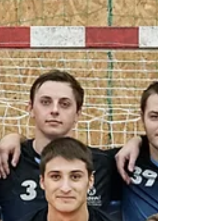
Ženy "A" po podzimní části sezóny zaujímají 5.
příčku v tabulce první ligy žen. Formu, kterou
projevily například proti interligové Plzni...