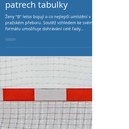
"B" tým žen v horních
patrech tabulky
Ženy "B" letos bojují o co nejlepší umístění v
pražském přeboru. Soutěž vzhledem ke svému
formátu umožňuje dohrávání celé řady
zápasů...