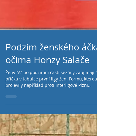
Podzim ženského áčka
očima Honzy Salače