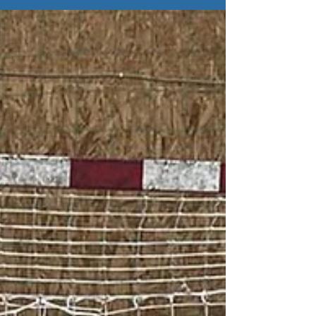
a tří porážek přezimují vršovičtí starší
dorostenci na pěkném 4. místě v tabulce 2....