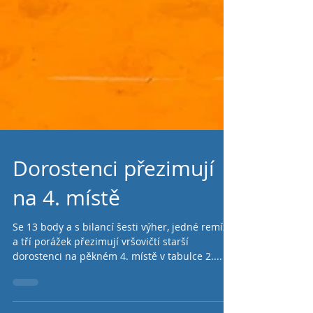
Dorostenci přezimují
na 4. místě
Se 13 body a s bilancí šesti výher, jedné remízy