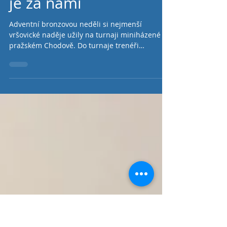
Poslední turnaj
miniházené roku 2022
je za námi
Adventní bronzovou neděli si nejmenší
vršovické naděje užily na turnaji miniházené na
pražském Chodově. Do turnaje trenéři
tentokrát...