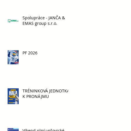
Spolupráce - JANČA &
EMAS group s.r.o.
PF 2026
e
TRÉNINKOVÁ JEDNOTKA
K PRONÁJMU
Víkend plný vršovické