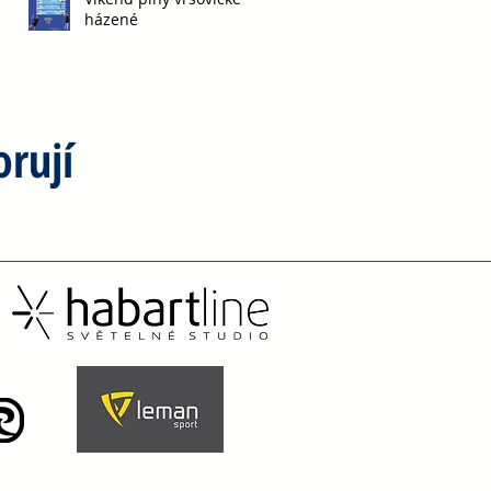
házené
rují