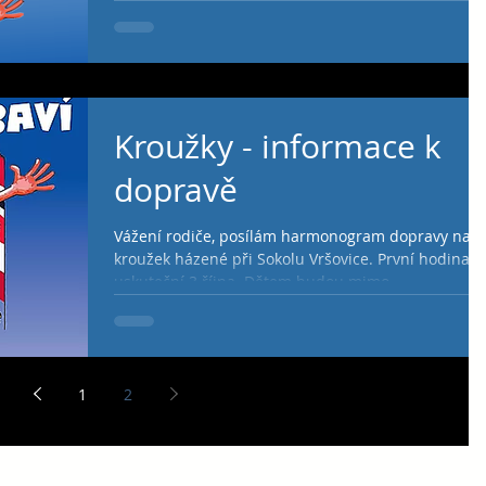
Kroužky - informace k
dopravě
Vážení rodiče, posílám harmonogram dopravy na
kroužek házené při Sokolu Vršovice. První hodina s
uskuteční 3.října. Dětem budou mimo...
1
2