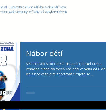
andball Cup
dorostenci
miníci
mladší dorostenky
mladší žactvo
orostenci
starší dorostenky
starší žačky
starší žáci
výbor
ženy
ženy B
Nábor dětí
SPORTOVNÍ STŘEDISKO Házená TJ Sokol Praha
Vršovice hledá do svých řad děti ve věku od 6 do 1
let. Chce vaše dítě sportovat? Přijďte se...