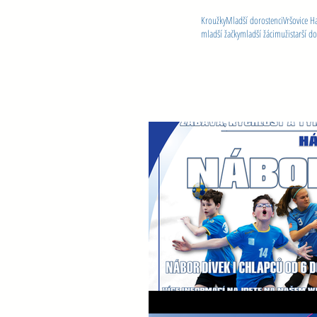
Kroužky
Mladší dorostenci
Vršovice H
mladší žačky
mladší žáci
muži
starší d