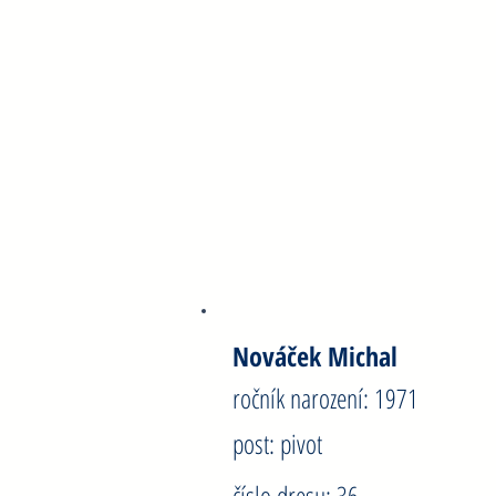
Metlička Jakub
ročník narození: 1990
post: spojka
číslo dresu: 8
Nováček Michal
ročník narození: 1971
post: pivot
číslo dresu: 36