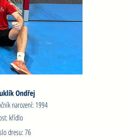
uklík Ondřej
očník narození: 1994
ost: křídlo
íslo dresu: 76