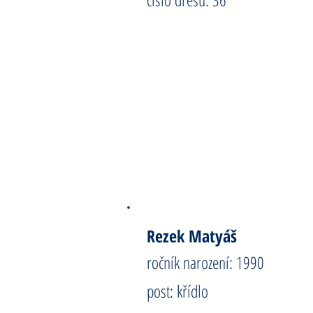
Pazdera Jakub
ročník narození: 1987
post: spojka
číslo dresu: 96
Rezek Matyáš
ročník narození: 1990
post: křídlo