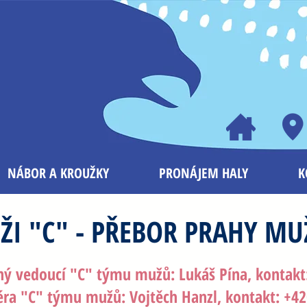
NÁBOR A KROUŽKY
PRONÁJEM HALY
K
ŽI "C" - PŘEBOR PRAHY M
ý vedoucí "C" týmu mužů: Lukáš Pína, kontakt
éra "C" týmu mužů: Vojtěch Hanzl, kontakt: +4