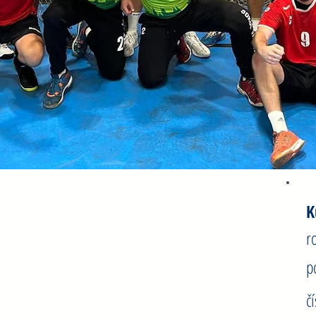
Hanzl Vojtěch
K
ročník narození: 1986
r
post: spojka
p
číslo dresu: 6
č