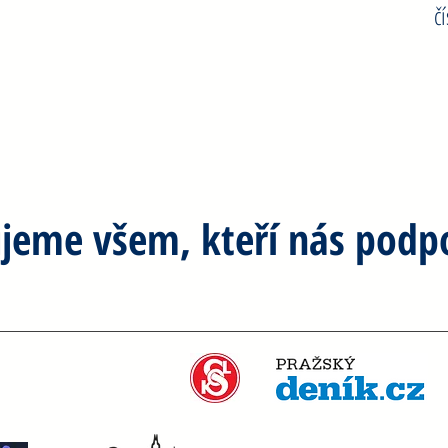
číslo dresu: 95
č
jeme všem, kteří nás podpo