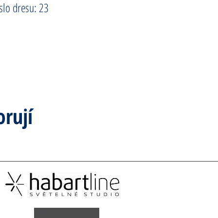
íslo dresu: 23
rují