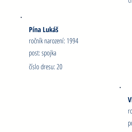
Pína Lukáš
R
ročník narození: 1994
r
post: spojka
p
číslo dresu: 20
č
Stárka Antonín-Šimon
V
ročník narození: 1995
r
post: spojka
p