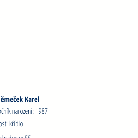
adoveza Marko
očník narození: 1979
ost: brankář
íslo dresu: 79
ěmeček Karel
očník narození: 1987
ost: křídlo
íslo dresu: 55