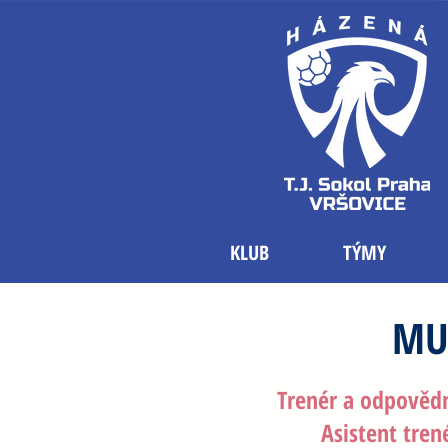
KLUB
TÝMY
MU
Trenér a odpovědn
Asistent tren