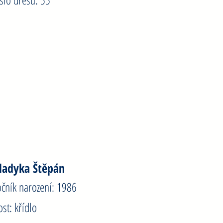
ajdl Michal
očník narození: 1987
ost: brankář
íslo dresu: 12
ladyka Štěpán
očník narození: 1986
ost: křídlo