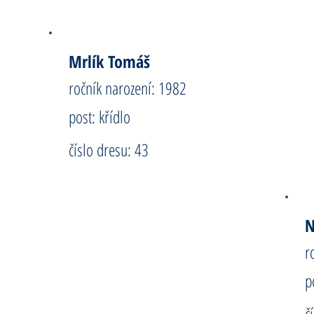
Mrlík Tomáš
N
ročník narození: 1982
r
post: křídlo
p
číslo dresu: 43
č
Novák Jan
N
ročník narození: 1993
r
post: spojka
p
číslo dresu: 41
č