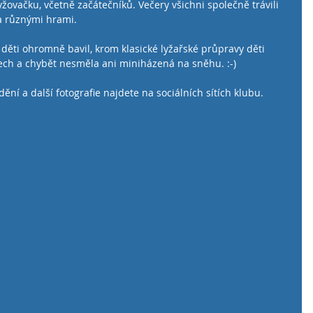
lyžovačku, včetně začátečníků. Večery všichni společně trávili 
a různými hrami. 
ěti ohromně bavil, krom klasické lyžařské průpravy děti 
ech a chybět nesměla ani miniházená na sněhu. :-)
ní a další fotografie najdete na sociálních sítích klubu. 