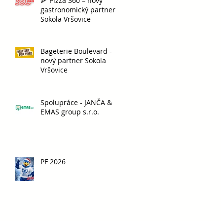
🍕 Pizza 360 – nový
gastronomický partner
Sokola Vršovice
Bageterie Boulevard -
nový partner Sokola
Vršovice
Spolupráce - JANČA &
EMAS group s.r.o.
PF 2026