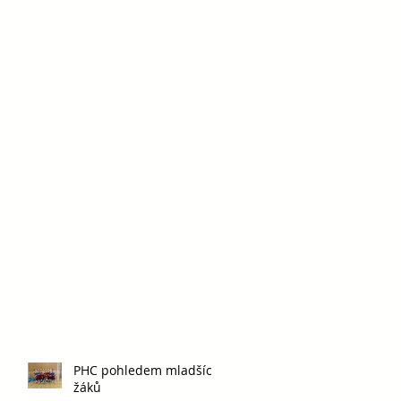
PHC pohledem mladších
žáků