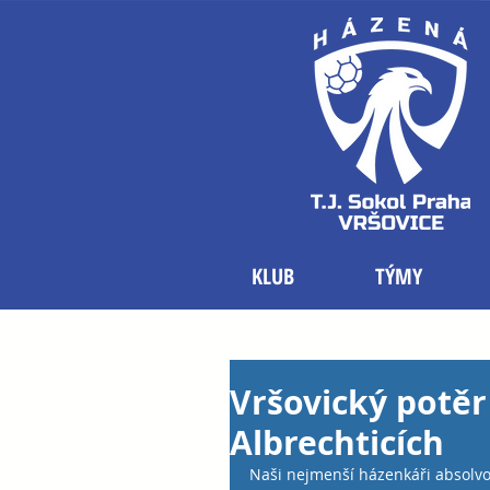
KLUB
TÝMY
Vršovický potěr 
Albrechticích
Naši nejmenší házenkáři absolvova