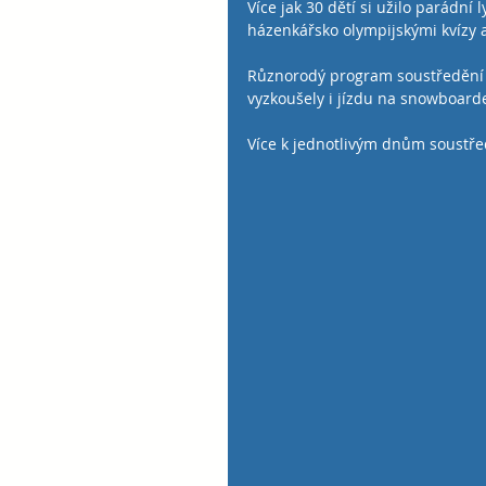
Více jak 30 dětí si užilo parádní 
házenkářsko olympijskými kvízy 
Různorodý program soustředění d
vyzkoušely i jízdu na snowboard
Více k jednotlivým dnům soustředě