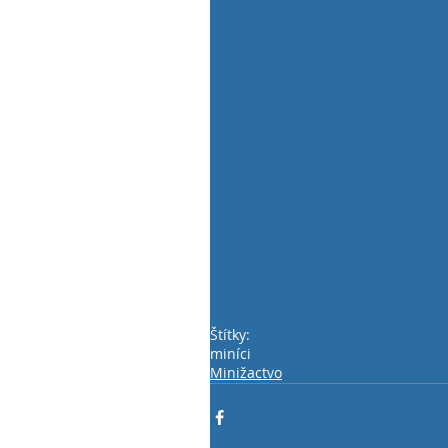
Štítky:
miníci
Minižactvo