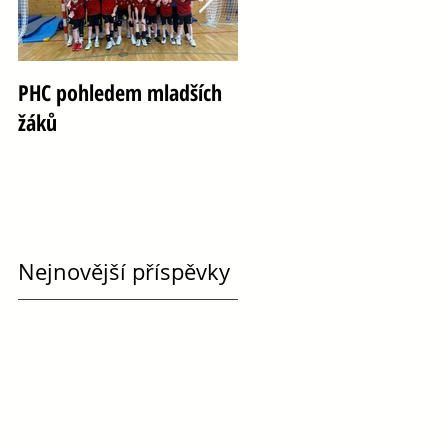
PHC pohledem mladších
Oslava 100 let házené ve
žáků
Vršovicích
Nejnovější příspěvky