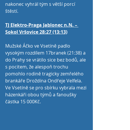
nakonec vyhrál tým s větší porcí 
štěstí. 
TJ Elektro-Praga Jablonec n.N. – 
Sokol Vršovice 28:27 (13:13)
Mužské Áčko ve Vsetíně padlo 
vysokým rozdílem 17branek (21:38) a 
do Prahy se vrátilo sice bez bodů, ale 
s pocitem, že alespoň trochu 
pomohlo rodině tragicky zemřelého 
brankáře Droždína Ondřeje Velfela. 
Ve Vsetíně se pro sbírku vybrala mezi 
házenkáři obou týmů a fanoušky 
částka 15 000Kč. 