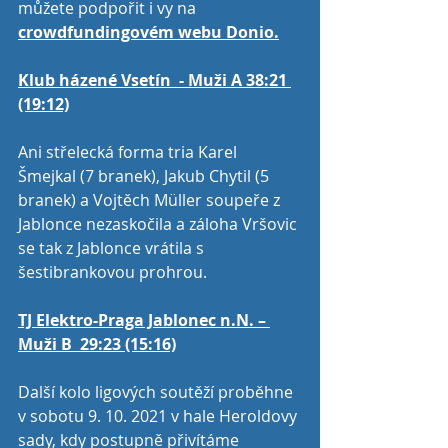
můžete podpořit i vy na 
crowdfundingovém webu Donio.
Klub házené Vsetín  - Muži A 38:21 
(19:12)
Ani střelecká forma tria Karel 
Šmejkal (7 branek), Jakub Chytil (5 
branek) a Vojtěch Müller soupeře z 
Jablonce nezaskočila a záloha Vršovic 
se tak z Jablonce vrátila s 
šestibrankovou prohrou. 
TJ Elektro-Praga Jablonec n.N. – 
Muži B  29:23 (15:16)
Další kolo ligových soutěží proběhne 
v sobotu 9. 10. 2021 v hale Heroldovy 
sady, kdy postupně přivítáme 