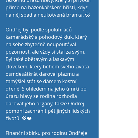
těžkému úrazu hlavy, který si přivodil 
přímo na házenkářském hřišti, když 
na něj spadla neukotvená branka. 🙁
Ondřej byl podle spoluhráčů 
kamarádský a pohodový kluk, který 
na sebe zbytečně neupoutával 
pozornost, ale vždy si stál za svým.  
Byl také obětavým a laskavým 
člověkem, který během svého života 
osmdesátkrát daroval plazmu a 
zamýšlel stát se dárcem kostní 
dřeně. S ohledem na jeho úmrtí po 
úrazu hlavy se rodina rozhodla 
darovat jeho orgány, takže Ondřej 
pomohl zachránit pět jiných lidských 
životů. 🤎❤️
Finanční sbírku pro rodinu Ondřeje 