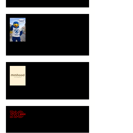
Ahoj, jsem Herold!
Minihood, café & playground -
představení partnera
🍕 Pizza 360 – nový
gastronomický partner Sokola
Vršovice