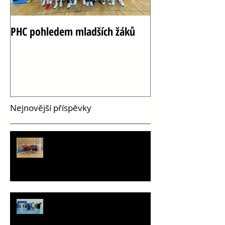
PHC pohledem mladších žáků
Oslava 100 let h
Vršovicích
Nejnovější příspěvky
PHC pohledem mladších žáků
Staň se součástí týmu!