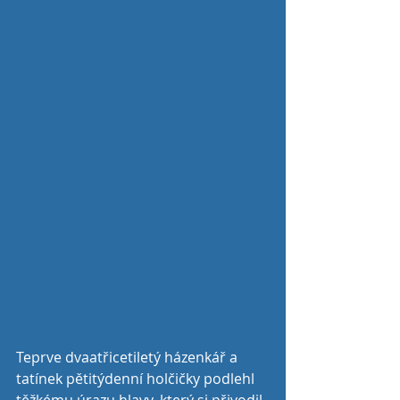
Teprve dvaatřicetiletý házenkář a 
tatínek pětitýdenní holčičky podlehl 