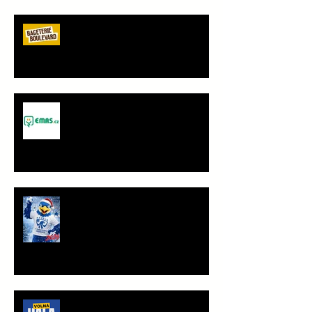
Bageterie Boulevard - nový
partner Sokola Vršovice
Spolupráce - JANČA & EMAS
group s.r.o.
PF 2026
TRÉNINKOVÁ JEDNOTKA K