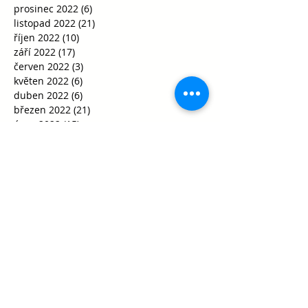
prosinec 2022
(6)
6 příspěvků
listopad 2022
(21)
21 příspěvků
říjen 2022
(10)
10 příspěvků
září 2022
(17)
17 příspěvků
červen 2022
(3)
3 příspěvky
květen 2022
(6)
6 příspěvků
duben 2022
(6)
6 příspěvků
březen 2022
(21)
21 příspěvků
únor 2022
(15)
15 příspěvků
leden 2022
(5)
5 příspěvků
prosinec 2021
(10)
10 příspěvků
listopad 2021
(21)
21 příspěvků
říjen 2021
(35)
35 příspěvků
září 2021
(29)
29 příspěvků
srpen 2021
(1)
1 příspěvek
květen 2021
(1)
1 příspěvek
duben 2021
(1)
1 příspěvek
únor 2021
(2)
2 příspěvky
leden 2021
(8)
8 příspěvků
říjen 2020
(15)
15 příspěvků
září 2020
(30)
30 příspěvků