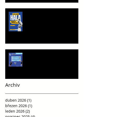
TRÉNINKOVÁ JEDNOTKA K
PRONÁJMU
Víkend plný vršovické házené
Archiv
duben 2026
(1)
1 příspěvek
březen 2026
(1)
1 příspěvek
leden 2026
(2)
2 příspěvky
prosinec 2025
(4)
4 příspěvky