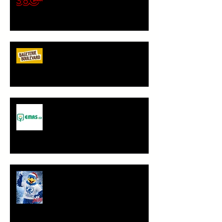
gastronomický partner Sokola
Vršovice
Bageterie Boulevard - nový
partner Sokola Vršovice
Spolupráce - JANČA & EMAS
group s.r.o.
PF 2026