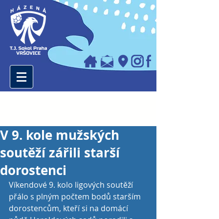
V 9. kole mužských
soutěží zářili starší
dorostenci
Víkendové 9. kolo ligových soutěží 
přálo s plným počtem bodů starším 
dorostencům, kteří si na domácí 