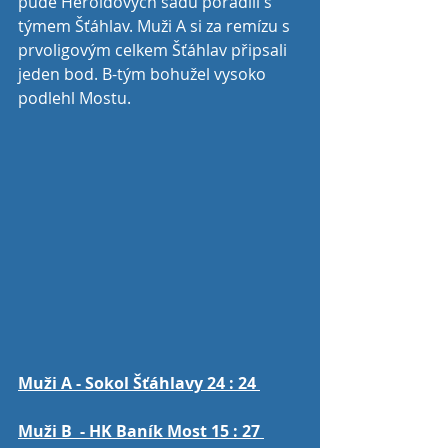
půdě Heroldových sadů poradili s 
týmem Šťáhlav. Muži A si za remízu s 
prvoligovým celkem Šťáhlav připsali 
jeden bod. B-tým bohužel vysoko 
podlehl Mostu. 
Muži A - Sokol Šťáhlavy 24 : 24 
Muži B  - HK Baník Most 15 : 27 