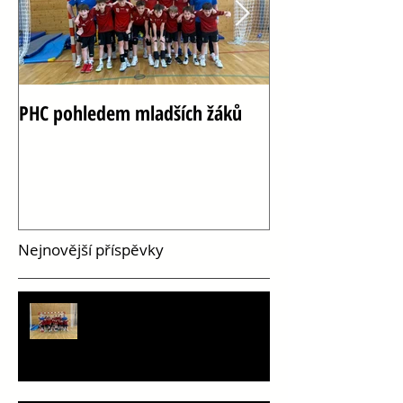
PHC pohledem mladších žáků
Oslava 100 let h
Vršovicích
Nejnovější příspěvky
PHC pohledem mladších žáků