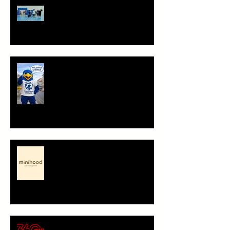
Staň se součástí týmu!
Ahoj, jsem Herold!
Minihood, café & playground -
představení partnera
🍕 Pizza 360 – nový