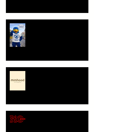
Ahoj, jsem Herold!
Minihood, café & playground -
představení partnera
🍕 Pizza 360 – nový
gastronomický partner Sokola
Vršovice