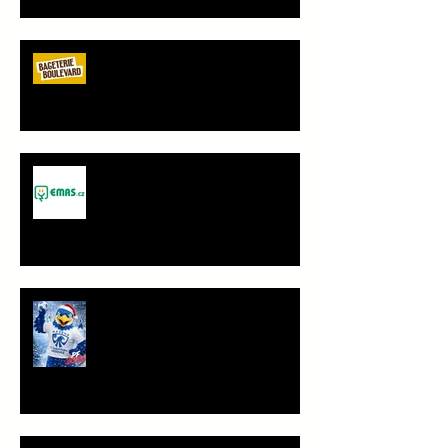
Bageterie Boulevard - nový
partner Sokola Vršovice
Spolupráce - JANČA & EMAS
group s.r.o.
PF 2026