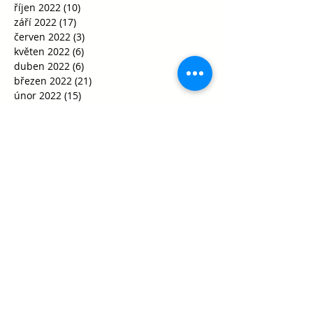
říjen 2022
(10)
10 příspěvků
září 2022
(17)
17 příspěvků
červen 2022
(3)
3 příspěvky
květen 2022
(6)
6 příspěvků
duben 2022
(6)
6 příspěvků
březen 2022
(21)
21 příspěvků
únor 2022
(15)
15 příspěvků
leden 2022
(5)
5 příspěvků
prosinec 2021
(10)
10 příspěvků
listopad 2021
(21)
21 příspěvků
říjen 2021
(35)
35 příspěvků
září 2021
(29)
29 příspěvků
srpen 2021
(1)
1 příspěvek
květen 2021
(1)
1 příspěvek
duben 2021
(1)
1 příspěvek
únor 2021
(2)
2 příspěvky
leden 2021
(8)
8 příspěvků
říjen 2020
(15)
15 příspěvků
září 2020
(30)
30 příspěvků
srpen 2020
(2)
2 příspěvky
červenec 2020
(1)
1 příspěvek