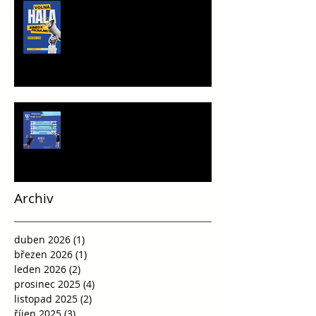
TRÉNINKOVÁ JEDNOTKA K
PRONÁJMU
Víkend plný vršovické házené
Archiv
duben 2026
(1)
1 příspěvek
březen 2026
(1)
1 příspěvek
leden 2026
(2)
2 příspěvky
prosinec 2025
(4)
4 příspěvky
listopad 2025
(2)
2 příspěvky
říjen 2025
(3)
3 příspěvky