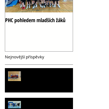
PHC pohledem mladších žáků
Oslava 100 let h
Vršovicích
Nejnovější příspěvky
PHC pohledem mladších žáků
Staň se součástí týmu!