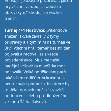
zlepšuje. Je úžasné pozorovat, jak do 
hry všichni vstupují s radostí a 
obrovským,“ shodují se všichni 
trenéři. 
Turnaj 4+1 Hostivice: 
„Víkendové 
snažení skvěle završily 2 týmy 
přípravky a 1 tým mini na turnaji ve 
Břví. Všichni hráli téměř bez střídání, 
bojovali a radovali se z každé 
povedené akce. Musíme naše 
nadějná vršovická mláďátka moc 
pochválit. Velké poděkování patří 
také všem rodičům za krásnou a 
neutuchající podporu, bez které by 
to dělat opravdu nešlo,“ uzavírá 
hodnocení celého prodlouženého 
víkendu Šárka Raisová.