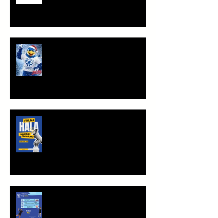
PF 2026
TRÉNINKOVÁ JEDNOTKA K
PRONÁJMU
Víkend plný vršovické házené