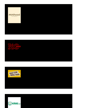
Minihood, café & playground -
představení partnera
🍕 Pizza 360 – nový
gastronomický partner Sokola
Vršovice
Bageterie Boulevard - nový
partner Sokola Vršovice
Spolupráce - JANČA & EMAS
group s.r.o.