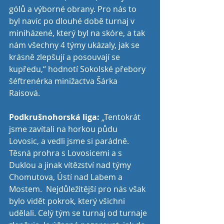
gólů a výborné obrany. Pro nás to 
byl navíc po dlouhé době turnaj v 
miniházené, který byl na skóre, a tak 
nám všechny 4 týmy ukázaly, jak se 
krásně zlepšují a posouvají se 
kupředu,“ hodnotí Sokolské přebory 
šéftrenérka minižactva Šárka 
Raisová. 
Podkrušnohorská liga:
 „Tentokrát 
jsme zavítali na horkou půdu 
Lovosic, a vedli jsme si parádně. 
Těsná prohra s Lovosicemi a s 
Duklou a jinak vítězství nad týmy 
Chomutova, Ústí nad Labem a 
Mostem.  Nejdůležitější pro nás však 
bylo vidět pokrok, který všichni 
udělali. Celý tým se turnaj od turnaje 