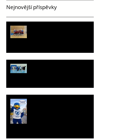
Nejnovější příspěvky
PHC pohledem mladších žáků
Staň se součástí týmu!
Ahoj, jsem Herold!