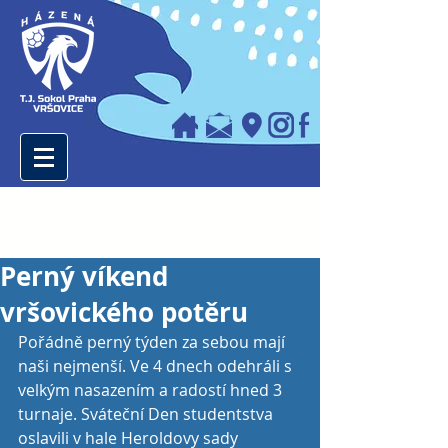
Perný víkend
vršovického potěru
Pořádně perný týden za sebou mají 
naši nejmenší. Ve 4 dnech odehráli s 
velkým nasazením a radostí hned 3 
turnaje. Sváteční Den studentstva 
oslavili v hale Heroldovy sady 