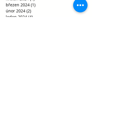
březen 2024
(1)
1 příspěvek
únor 2024
(2)
2 příspěvky
leden 2024
(4)
4 příspěvky
prosinec 2023
(4)
4 příspěvky
říjen 2023
(2)
2 příspěvky
srpen 2023
(1)
1 příspěvek
duben 2023
(1)
1 příspěvek
březen 2023
(3)
3 příspěvky
únor 2023
(1)
1 příspěvek
prosinec 2022
(6)
6 příspěvků
listopad 2022
(21)
21 příspěvků
říjen 2022
(10)
10 příspěvků
září 2022
(17)
17 příspěvků
červen 2022
(3)
3 příspěvky
květen 2022
(6)
6 příspěvků
duben 2022
(6)
6 příspěvků
březen 2022
(21)
21 příspěvků
únor 2022
(15)
15 příspěvků
leden 2022
(5)
5 příspěvků
prosinec 2021
(10)
10 příspěvků
listopad 2021
(21)
21 příspěvků