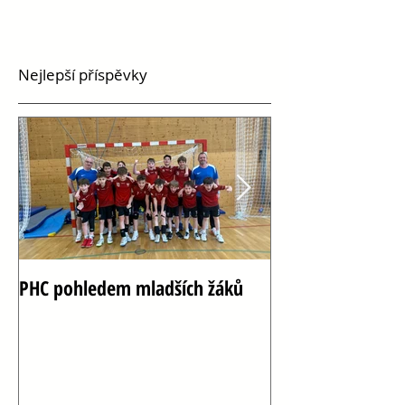
Nejlepší příspěvky
PHC pohledem mladších žáků
Oslava 100 let h
Vršovicích