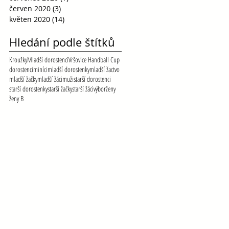
červen 2020
(3)
3 příspěvky
květen 2020
(14)
14 příspěvků
Hledání podle štítků
Kroužky
Mladší dorostenci
Vršovice Handball Cup
dorostenci
miníci
mladší dorostenky
mladší žactvo
mladší žačky
mladší žáci
muži
starší dorostenci
starší dorostenky
starší žačky
starší žáci
výbor
ženy
ženy B