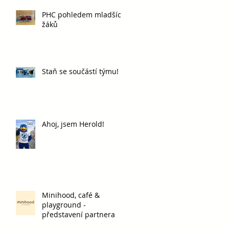
PHC pohledem mladších
žáků
Staň se součástí týmu!
Ahoj, jsem Herold!
Minihood, café &
playground -
představení partnera