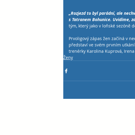
„Rozjezd to byl parádní, ale nech
s Tatranem Bohunice. Uvidíme, z
tým, který jako v loňské sezóně 
Prvoligový zápas žen začíná v ned
představí ve svém prvním utkání 
trenérky Karolina Kuprová, Ire
Ženy