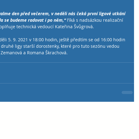
valme den před večerem, v neděli nás čeká první ligové utkání 
da se budeme radovat i po něm,“
 říká s nadsázkou realizační 
doplňuje technická vedoucí Kateřina Švůgrová. 
ěli 5. 9. 2021 v 18:00 hodin, ještě předtím se od 16:00 hodin 
druhé ligy starší dorostenky, které pro tuto sezónu vedou 
na Zemanová a Romana Škrachová. 