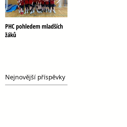
PHC pohledem mladších
Oslava 100 let házené ve
žáků
Vršovicích
Nejnovější příspěvky