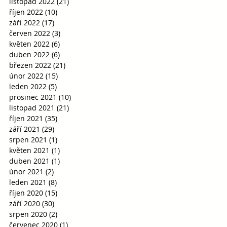
listopad 2022
(21)
21 příspěvků
říjen 2022
(10)
10 příspěvků
září 2022
(17)
17 příspěvků
červen 2022
(3)
3 příspěvky
květen 2022
(6)
6 příspěvků
duben 2022
(6)
6 příspěvků
březen 2022
(21)
21 příspěvků
únor 2022
(15)
15 příspěvků
leden 2022
(5)
5 příspěvků
prosinec 2021
(10)
10 příspěvků
listopad 2021
(21)
21 příspěvků
říjen 2021
(35)
35 příspěvků
září 2021
(29)
29 příspěvků
srpen 2021
(1)
1 příspěvek
květen 2021
(1)
1 příspěvek
duben 2021
(1)
1 příspěvek
únor 2021
(2)
2 příspěvky
leden 2021
(8)
8 příspěvků
říjen 2020
(15)
15 příspěvků
září 2020
(30)
30 příspěvků
srpen 2020
(2)
2 příspěvky
červenec 2020
(1)
1 příspěvek