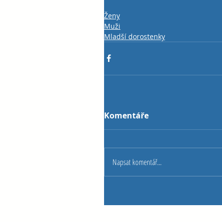
Ženy
Muži
Mladší dorostenky
Komentáře
Napsat komentář...