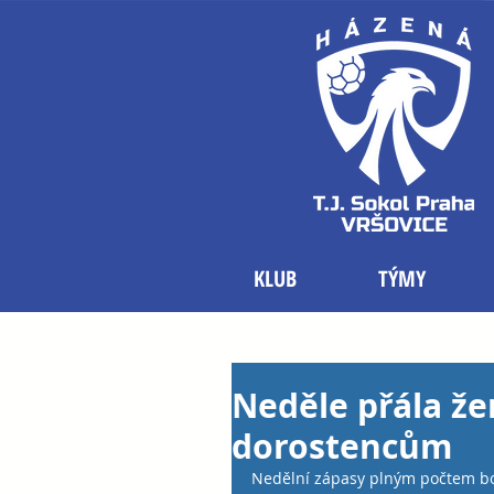
KLUB
TÝMY
Neděle přála že
dorostencům
Nedělní zápasy plným počtem bo