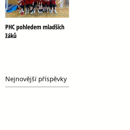
PHC pohledem mladších
Oslava 100 let házené ve
žáků
Vršovicích
Nejnovější příspěvky