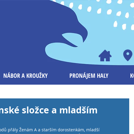
NÁBOR A KROUŽKY
PRONÁJEM HALY
K
nské složce a mladším
dů přály Ženám A a starším dorostenkám, mladší 