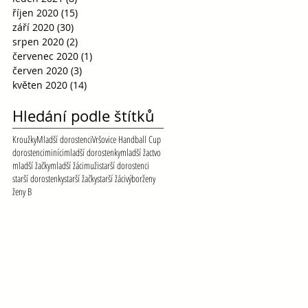
říjen 2020
(15)
15 příspěvků
září 2020
(30)
30 příspěvků
srpen 2020
(2)
2 příspěvky
červenec 2020
(1)
1 příspěvek
červen 2020
(3)
3 příspěvky
květen 2020
(14)
14 příspěvků
Hledání podle štítků
Kroužky
Mladší dorostenci
Vršovice Handball Cup
dorostenci
miníci
mladší dorostenky
mladší žactvo
mladší žačky
mladší žáci
muži
starší dorostenci
starší dorostenky
starší žačky
starší žáci
výbor
ženy
ženy B