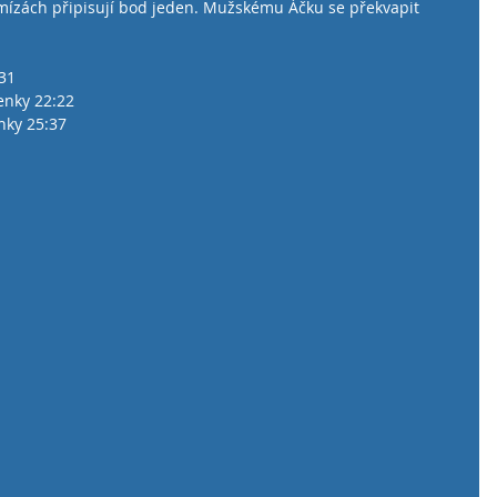
emízách připisují bod jeden. Mužskému Áčku se překvapit 
:31
tenky 22:22
nky 25:37 