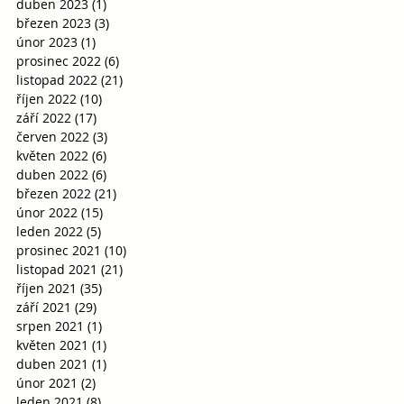
duben 2023
(1)
1 příspěvek
březen 2023
(3)
3 příspěvky
únor 2023
(1)
1 příspěvek
prosinec 2022
(6)
6 příspěvků
listopad 2022
(21)
21 příspěvků
říjen 2022
(10)
10 příspěvků
září 2022
(17)
17 příspěvků
červen 2022
(3)
3 příspěvky
květen 2022
(6)
6 příspěvků
duben 2022
(6)
6 příspěvků
březen 2022
(21)
21 příspěvků
únor 2022
(15)
15 příspěvků
leden 2022
(5)
5 příspěvků
prosinec 2021
(10)
10 příspěvků
listopad 2021
(21)
21 příspěvků
říjen 2021
(35)
35 příspěvků
září 2021
(29)
29 příspěvků
srpen 2021
(1)
1 příspěvek
květen 2021
(1)
1 příspěvek
duben 2021
(1)
1 příspěvek
únor 2021
(2)
2 příspěvky
leden 2021
(8)
8 příspěvků