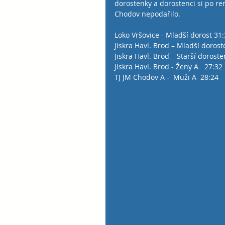
dorostenky a dorostenci si po r
Chodov nepodařilo. 
Loko Vršovice - Mladší dorost 31
Jiskra Havl. Brod – Mladší doros
Jiskra Havl. Brod – Starší doroste
Jiskra Havl. Brod - Ženy A   27:32
TJ JM Chodov A -  Muži A  28:24