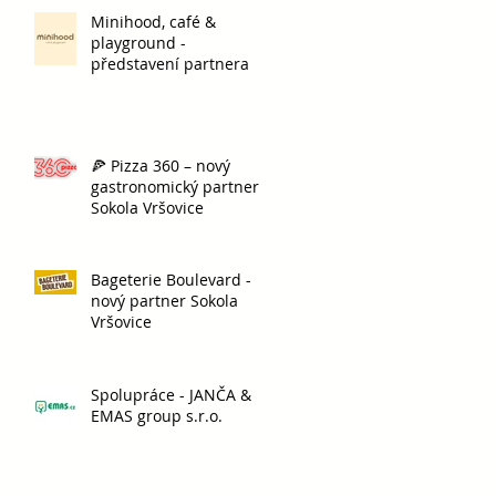
Minihood, café &
playground -
představení partnera
🍕 Pizza 360 – nový
gastronomický partner
Sokola Vršovice
Bageterie Boulevard -
nový partner Sokola
Vršovice
Spolupráce - JANČA &
EMAS group s.r.o.