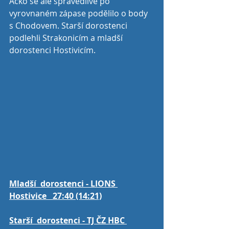
Áčko se ale spravedlivě po 
vyrovnaném zápase podělilo o body 
s Chodovem. Starší dorostenci 
podlehli Strakonicím a mladší 
dorostenci Hostivicím. 
Mladší  dorostenci - LIONS 
Hostivice   27:40 (14:21)
Starší  dorostenci - TJ ČZ HBC 