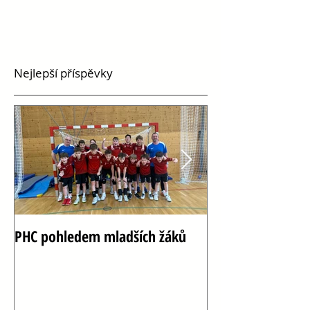
Nejlepší příspěvky
PHC pohledem mladších žáků
Oslava 100 let h
Vršovicích