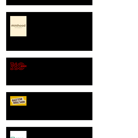
Minihood, café & playground -
představení partnera
🍕 Pizza 360 – nový
gastronomický partner Sokola
Vršovice
Bageterie Boulevard - nový
partner Sokola Vršovice
Spolupráce - JANČA & EMAS