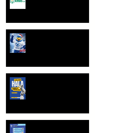
group s.r.o.
PF 2026
TRÉNINKOVÁ JEDNOTKA K
PRONÁJMU
Víkend plný vršovické házené