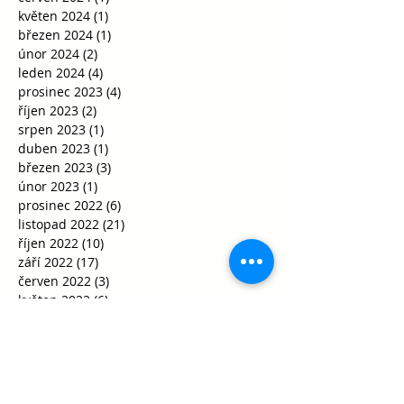
květen 2024
(1)
1 příspěvek
březen 2024
(1)
1 příspěvek
únor 2024
(2)
2 příspěvky
leden 2024
(4)
4 příspěvky
prosinec 2023
(4)
4 příspěvky
říjen 2023
(2)
2 příspěvky
srpen 2023
(1)
1 příspěvek
duben 2023
(1)
1 příspěvek
březen 2023
(3)
3 příspěvky
únor 2023
(1)
1 příspěvek
prosinec 2022
(6)
6 příspěvků
listopad 2022
(21)
21 příspěvků
říjen 2022
(10)
10 příspěvků
září 2022
(17)
17 příspěvků
červen 2022
(3)
3 příspěvky
květen 2022
(6)
6 příspěvků
duben 2022
(6)
6 příspěvků
březen 2022
(21)
21 příspěvků
únor 2022
(15)
15 příspěvků
leden 2022
(5)
5 příspěvků
prosinec 2021
(10)
10 příspěvků