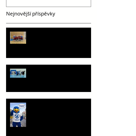
Nejnovější příspěvky
PHC pohledem mladších žáků
Staň se součástí týmu!
Ahoj, jsem Herold!