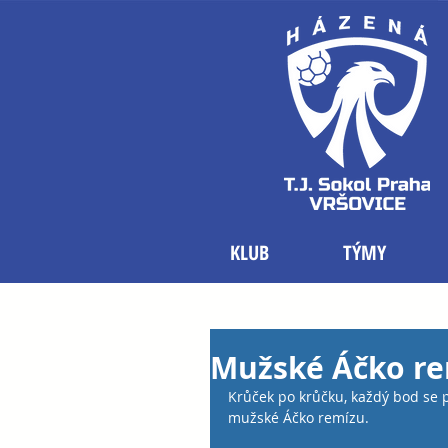
KLUB
TÝMY
Mužské Áčko re
Krůček po krůčku, každý bod se 
mužské Áčko remízu.