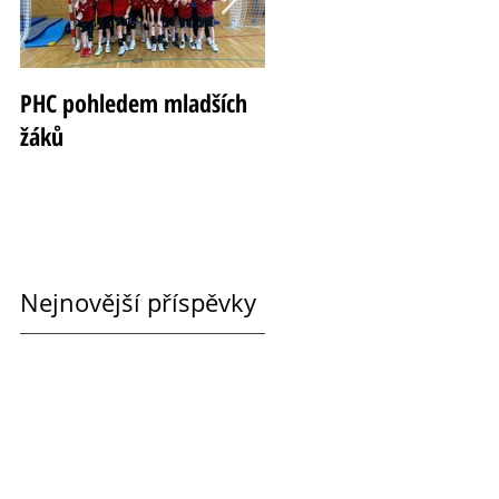
PHC pohledem mladších
Oslava 100 let házené ve
žáků
Vršovicích
Nejnovější příspěvky