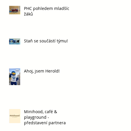
PHC pohledem mladších
žáků
Staň se součástí týmu!
Ahoj, jsem Herold!
Minihood, café &
playground -
představení partnera