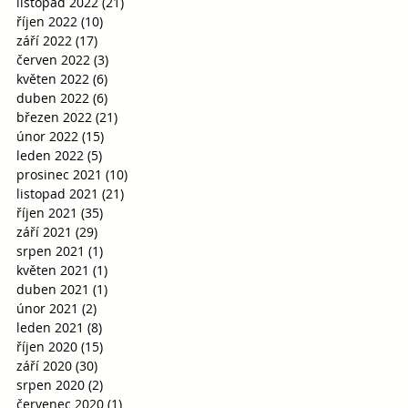
listopad 2022
(21)
21 příspěvků
říjen 2022
(10)
10 příspěvků
září 2022
(17)
17 příspěvků
červen 2022
(3)
3 příspěvky
květen 2022
(6)
6 příspěvků
duben 2022
(6)
6 příspěvků
březen 2022
(21)
21 příspěvků
únor 2022
(15)
15 příspěvků
leden 2022
(5)
5 příspěvků
prosinec 2021
(10)
10 příspěvků
listopad 2021
(21)
21 příspěvků
říjen 2021
(35)
35 příspěvků
září 2021
(29)
29 příspěvků
srpen 2021
(1)
1 příspěvek
květen 2021
(1)
1 příspěvek
duben 2021
(1)
1 příspěvek
únor 2021
(2)
2 příspěvky
leden 2021
(8)
8 příspěvků
říjen 2020
(15)
15 příspěvků
září 2020
(30)
30 příspěvků
srpen 2020
(2)
2 příspěvky
červenec 2020
(1)
1 příspěvek