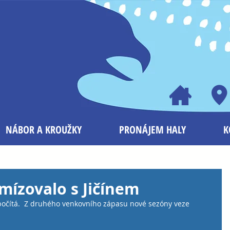
NÁBOR A KROUŽKY
PRONÁJEM HALY
K
mízovalo s Jičínem
počítá.  Z druhého venkovního zápasu nové sezóny veze 