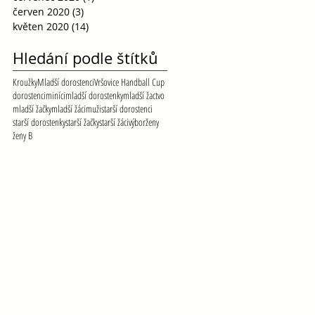
červen 2020
(3)
3 příspěvky
květen 2020
(14)
14 příspěvků
Hledání podle štítků
Kroužky
Mladší dorostenci
Vršovice Handball Cup
dorostenci
miníci
mladší dorostenky
mladší žactvo
mladší žačky
mladší žáci
muži
starší dorostenci
starší dorostenky
starší žačky
starší žáci
výbor
ženy
ženy B