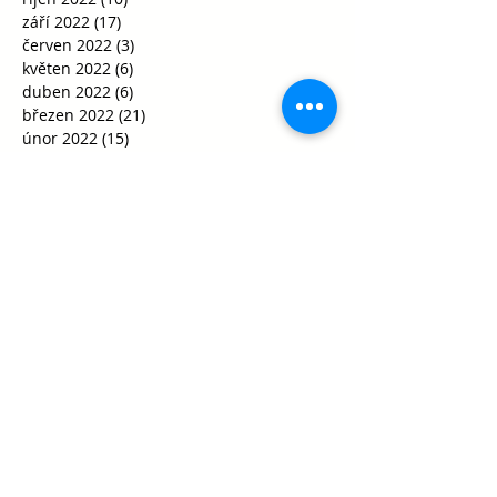
září 2022
(17)
17 příspěvků
červen 2022
(3)
3 příspěvky
květen 2022
(6)
6 příspěvků
duben 2022
(6)
6 příspěvků
březen 2022
(21)
21 příspěvků
únor 2022
(15)
15 příspěvků
leden 2022
(5)
5 příspěvků
prosinec 2021
(10)
10 příspěvků
listopad 2021
(21)
21 příspěvků
říjen 2021
(35)
35 příspěvků
září 2021
(29)
29 příspěvků
srpen 2021
(1)
1 příspěvek
květen 2021
(1)
1 příspěvek
duben 2021
(1)
1 příspěvek
únor 2021
(2)
2 příspěvky
leden 2021
(8)
8 příspěvků
říjen 2020
(15)
15 příspěvků
září 2020
(30)
30 příspěvků
srpen 2020
(2)
2 příspěvky
červenec 2020
(1)
1 příspěvek
červen 2020
(3)
3 příspěvky