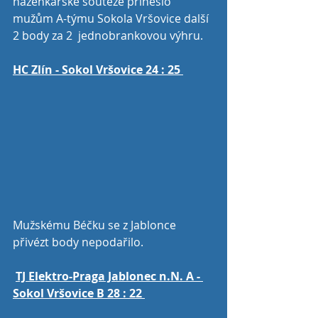
házenkářské soutěže přineslo 
mužům A-týmu Sokola Vršovice další 
2 body za 2  jednobrankovou výhru. 
HC Zlín - Sokol Vršovice 24 : 25 
Mužskému Béčku se z Jablonce 
přivézt body nepodařilo. 
TJ Elektro-Praga Jablonec n.N. A - 
Sokol Vršovice B 28 : 22 