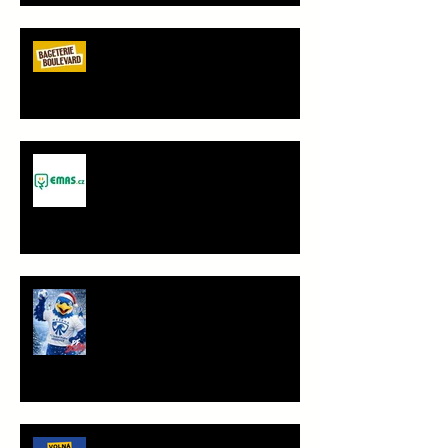
Bageterie Boulevard - nový
partner Sokola Vršovice
Spolupráce - JANČA & EMAS
group s.r.o.
PF 2026
TRÉNINKOVÁ JEDNOTKA K