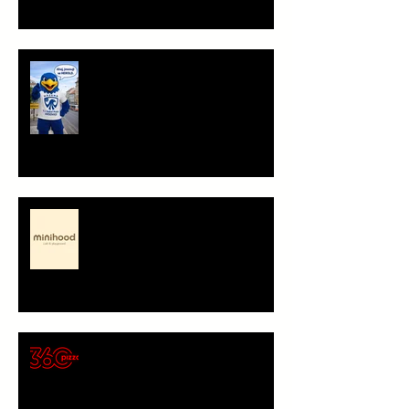
Ahoj, jsem Herold!
Minihood, café & playground -
představení partnera
🍕 Pizza 360 – nový
gastronomický partner Sokola
Vršovice