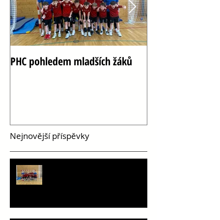
PHC pohledem mladších žáků
Oslava 100 let h
Vršovicích
Nejnovější příspěvky
PHC pohledem mladších žáků