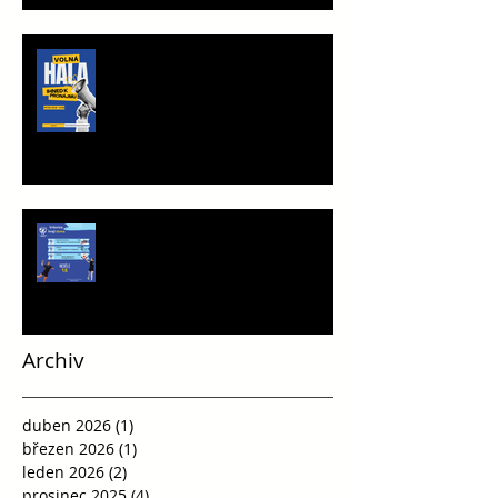
TRÉNINKOVÁ JEDNOTKA K
PRONÁJMU
Víkend plný vršovické házené
Archiv
duben 2026
(1)
1 příspěvek
březen 2026
(1)
1 příspěvek
leden 2026
(2)
2 příspěvky
prosinec 2025
(4)
4 příspěvky