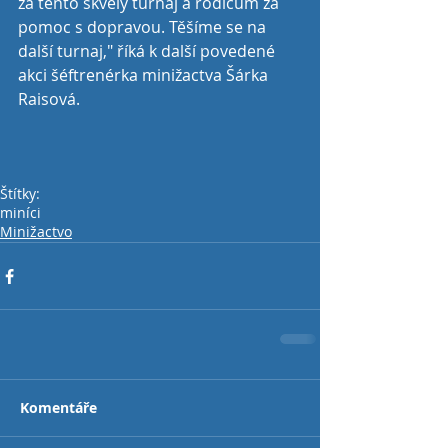
za tento skvělý turnaj a rodičům za 
pomoc s dopravou. Těšíme se na 
další turnaj," říká k další povedené 
akci šéftrenérka minižactva Šárka 
Raisová. 
Štítky:
miníci
Minižactvo
Komentáře