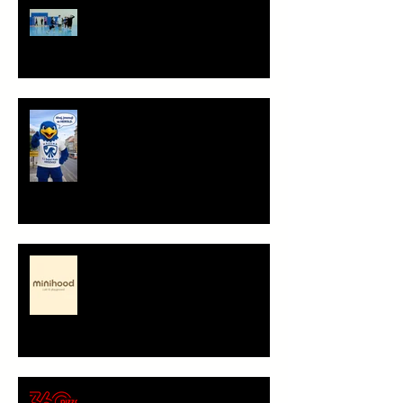
Staň se součástí týmu!
Ahoj, jsem Herold!
Minihood, café & playground -
představení partnera
🍕 Pizza 360 – nový