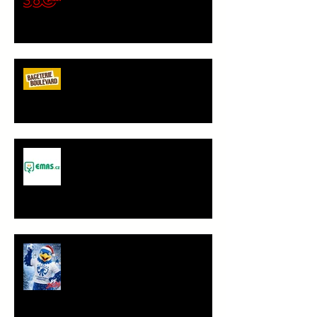
gastronomický partner Sokola
Vršovice
Bageterie Boulevard - nový
partner Sokola Vršovice
Spolupráce - JANČA & EMAS
group s.r.o.
PF 2026