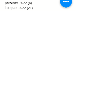
prosinec 2022
(6)
6 příspěvků
listopad 2022
(21)
21 příspěvků
říjen 2022
(10)
10 příspěvků
září 2022
(17)
17 příspěvků
červen 2022
(3)
3 příspěvky
květen 2022
(6)
6 příspěvků
duben 2022
(6)
6 příspěvků
březen 2022
(21)
21 příspěvků
únor 2022
(15)
15 příspěvků
leden 2022
(5)
5 příspěvků
prosinec 2021
(10)
10 příspěvků
listopad 2021
(21)
21 příspěvků
říjen 2021
(35)
35 příspěvků
září 2021
(29)
29 příspěvků
srpen 2021
(1)
1 příspěvek
květen 2021
(1)
1 příspěvek
duben 2021
(1)
1 příspěvek
únor 2021
(2)
2 příspěvky
leden 2021
(8)
8 příspěvků
říjen 2020
(15)
15 příspěvků
září 2020
(30)
30 příspěvků