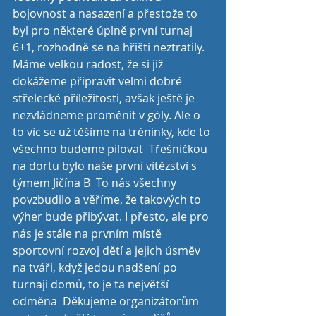
bojovnost a nasazení a přestože to 
byl pro některé úplně první turnaj 
6+1, rozhodně se na hřišti neztratily. 
Máme velkou radost, že si již 
dokážeme připravit velmi dobré 
střelecké příležitosti, avšak ještě je 
nezvládneme proměnit v góly. Ale o 
to víc se už těšíme na tréninky, kde to 
všechno budeme pilovat  Třešničkou 
na dortu bylo naše první vítězství s 
týmem Jičína B  To nás všechny 
povzbudilo a věříme, že takových to 
výher bude přibývat. I přesto, ale pro 
nás je stále na prvním místě 
sportovní rozvoj dětí a jejich úsměv 
na tváři, když jedou nadšení po 
turnaji domů, to je ta největší 
odměna  Děkujeme organizátorům 