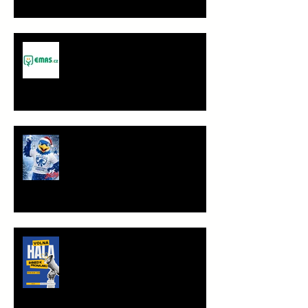
Spolupráce - JANČA & EMAS
group s.r.o.
PF 2026
TRÉNINKOVÁ JEDNOTKA K
PRONÁJMU