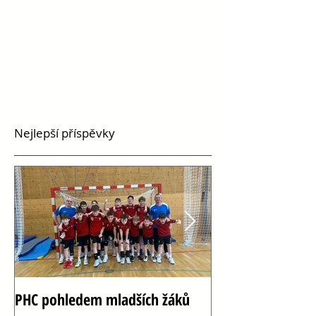
Nejlepší příspěvky
PHC pohledem mladších žáků
Oslava 100 let h