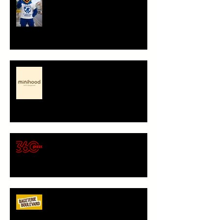
Minihood, café & playground -
představení partnera
🍕 Pizza 360 – nový
gastronomický partner Sokola
Vršovice
Bageterie Boulevard - nový
partner Sokola Vršovice