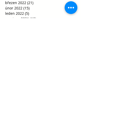
březen 2022
(21)
21 příspěvků
únor 2022
(15)
15 příspěvků
leden 2022
(5)
5 příspěvků
prosinec 2021
(10)
10 příspěvků
listopad 2021
(21)
21 příspěvků
říjen 2021
(35)
35 příspěvků
září 2021
(29)
29 příspěvků
srpen 2021
(1)
1 příspěvek
květen 2021
(1)
1 příspěvek
duben 2021
(1)
1 příspěvek
únor 2021
(2)
2 příspěvky
leden 2021
(8)
8 příspěvků
říjen 2020
(15)
15 příspěvků
září 2020
(30)
30 příspěvků
srpen 2020
(2)
2 příspěvky
červenec 2020
(1)
1 příspěvek
červen 2020
(3)
3 příspěvky
květen 2020
(14)
14 příspěvků
Hledání podle štítků