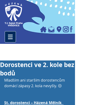
Dorostenci ve 2. kole bez
bodů
Mladším ani starším dorostencům 
domácí zápasy 2. kola nevyšly. 😔
St. dorostenci – Házená Mělník  