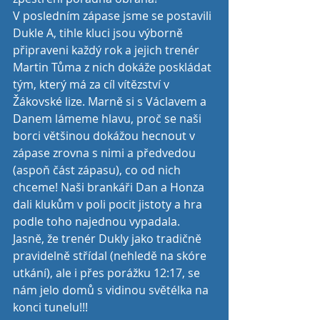
V posledním zápase jsme se postavili 
Dukle A, tihle kluci jsou výborně 
připraveni každý rok a jejich trenér 
Martin Tůma z nich dokáže poskládat 
tým, který má za cíl vítězství v 
Žákovské lize. Marně si s Václavem a 
Danem lámeme hlavu, proč se naši 
borci většinou dokážou hecnout v 
zápase zrovna s nimi a předvedou 
(aspoň část zápasu), co od nich 
chceme! Naši brankáři Dan a Honza 
dali klukům v poli pocit jistoty a hra 
podle toho najednou vypadala. 
Jasně, že trenér Dukly jako tradičně 
pravidelně střídal (nehledě na skóre 
utkání), ale i přes porážku 12:17, se 
nám jelo domů s vidinou světélka na 
konci tunelu!!!