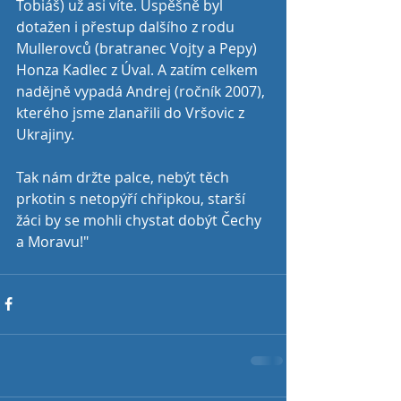
Tobiáš) už asi víte. Úspěšně byl 
dotažen i přestup dalšího z rodu 
Mullerovců (bratranec Vojty a Pepy) 
Honza Kadlec z Úval. A zatím celkem 
nadějně vypadá Andrej (ročník 2007), 
kterého jsme zlanařili do Vršovic z 
Ukrajiny.
Tak nám držte palce, nebýt těch 
prkotin s netopýří chřipkou, starší 
žáci by se mohli chystat dobýt Čechy 
a Moravu!"