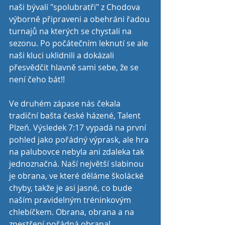
naši bývalí "spolubratři" z Chodova 
výborně připraveni a obehráni řadou 
turnajů na kterých se chystali na 
sezonu. Po počátečním leknutí se ale 
naši kluci uklidnili a dokázali 
přesvědčit hlavně sami sebe, že se 
není čeho bát!!
Ve druhém zápase nás čekala 
tradiční bašta české házené, Talent 
Plzeň. Výsledek 7:17 vypadá na první 
pohled jako pořádný výprask, ale hra 
na palubovce nebyla ani zdaleka tak 
jednoznačná. Naší největší slabinou 
je obrana, ve které děláme školácké 
chyby, takže je asi jasné, co bude 
naším pravidelným tréninkovým 
chlebíčkem. Obrana, obrana a na 
zpestření pořádná obrana!  