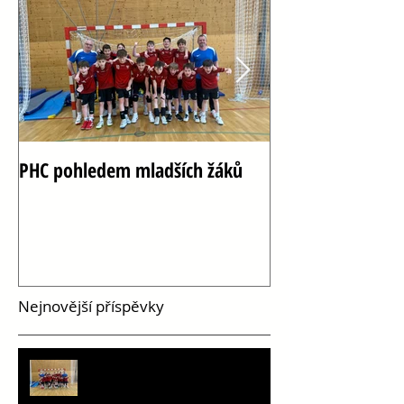
PHC pohledem mladších žáků
Oslava 100 let h
Vršovicích
Nejnovější příspěvky
PHC pohledem mladších žáků