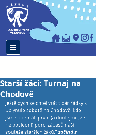
Starší žáci: Turnaj na
Chodově
Ještě bych se chtěl vrátit pár řádky k 
uplynulé sobotě na Chodově, kde 
jsme odehráli první (a doufejme, že 
ne poslední) porci zápasů naší 
soutěže starších žáků,“
 začíná s 