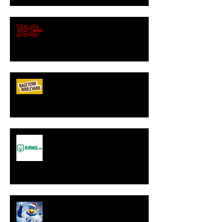
🍕 Pizza 360 – nový
gastronomický partner Sokola
Vršovice
Bageterie Boulevard - nový
partner Sokola Vršovice
Spolupráce - JANČA & EMAS
group s.r.o.
PF 2026