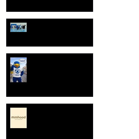
Staň se součástí týmu!
Ahoj, jsem Herold!
Minihood, café & playground -
představení partnera