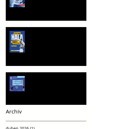
TRÉNINKOVÁ JEDNOTKA K
PRONÁJMU
Víkend plný vršovické házené
Archiv
duben 2026
(1)
1 příspěvek