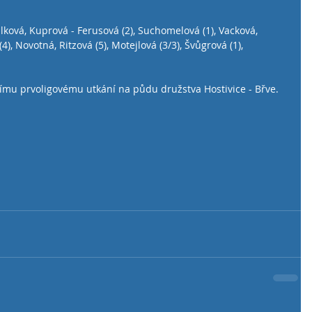
lková, Kuprová - Ferusová (2), Suchomelová (1), Vacková, 
4), Novotná, Ritzová (5), Motejlová (3/3), Švůgrová (1), 
lšímu prvoligovému utkání na půdu družstva Hostivice - Břve. 