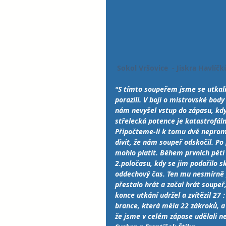
 Sokol Vršovice  - Jiskra Havlíčk
"S tímto soupeřem jsme se utkali 
porazili. V boji o mistrovské bod
nám nevyšel vstup do zápasu, kdy
střelecká potence je katastrofáln
Připočteme-li k tomu dvě neprom
divit, že nám soupeř odskočil. Po 
mohlo platit. Během prvních pěti
2.poločasu, kdy se jim podařilo s
oddechový čas. Ten mu nesmírně 
přestalo hrát a začal hrát soupeř
konce utkání udržel a zvítězil 27
brance, která měla 22 zákroků, a v
že jsme v celém zápase udělali ne