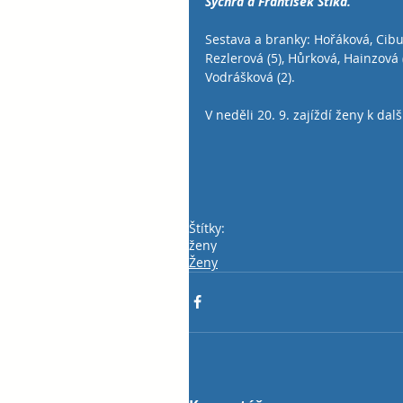
Sychra a František Štika.
Sestava a branky: Hořáková, Cibu
Rezlerová (5), Hůrková, Hainzová (
Vodrášková (2).
V neděli 20. 9. zajíždí ženy k da
Štítky:
ženy
Ženy