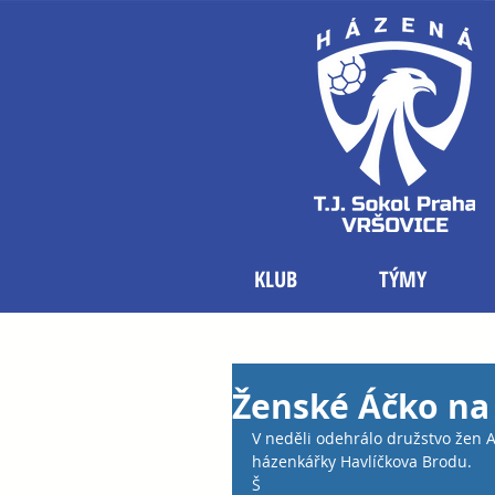
KLUB
TÝMY
Ženské Áčko na 
V neděli odehrálo družstvo žen A 
házenkářky Havlíčkova Brodu.
Š