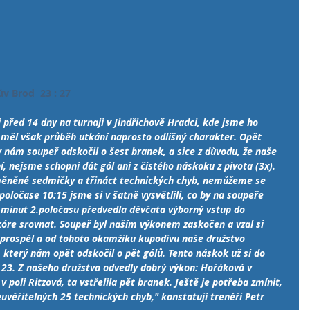
ův Brod  23 : 27 
před 14 dny na turnaji v Jindřichově Hradci, kde jsme ho 
y měl však průběh utkání naprosto odlišný charakter. Opět 
 nám soupeř odskočil o šest branek, a sice z důvodu, že naše 
í, nejsme schopni dát gól ani z čistého náskoku z pivota (3x). 
ěněné sedmičky a třináct technických chyb, nemůžeme se 
poločase 10:15 jsme si v šatně vysvětlili, co by na soupeře 
 minut 2.poločasu předvedla děvčata výborný vstup do 
kóre srovnat. Soupeř byl naším výkonem zaskočen a vzal si 
prospěl a od tohoto okamžiku kupodivu naše družstvo 
, který nám opět odskočil o pět gólů. Tento náskok už si do 
 : 23. Z našeho družstva odvedly dobrý výkon: Hořáková v 
 poli Ritzová, ta vstřelila pět branek. Ještě je potřeba zmínit, 
uvěřitelných 25 technických chyb," konstatují trenéři Petr 