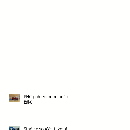
PHC pohledem mladších
žáků
Staň se součástí týmu!