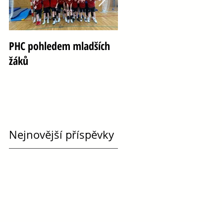
PHC pohledem mladších
Oslava 100 let házené ve
žáků
Vršovicích
Nejnovější příspěvky