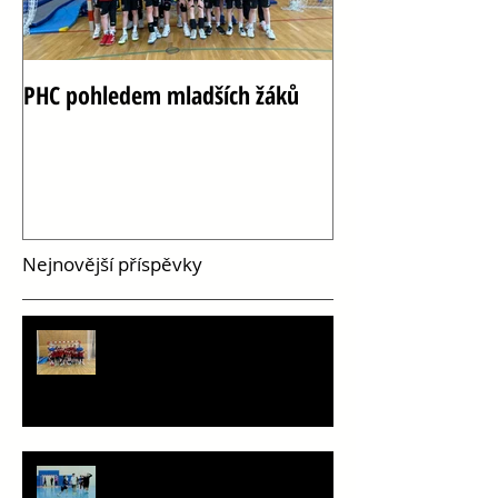
PHC pohledem mladších žáků
Oslava 100 let h
Vršovicích
Nejnovější příspěvky
PHC pohledem mladších žáků
Staň se součástí týmu!