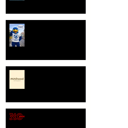
Ahoj, jsem Herold!
Minihood, café & playground -
představení partnera
🍕 Pizza 360 – nový
gastronomický partner Sokola
Vršovice