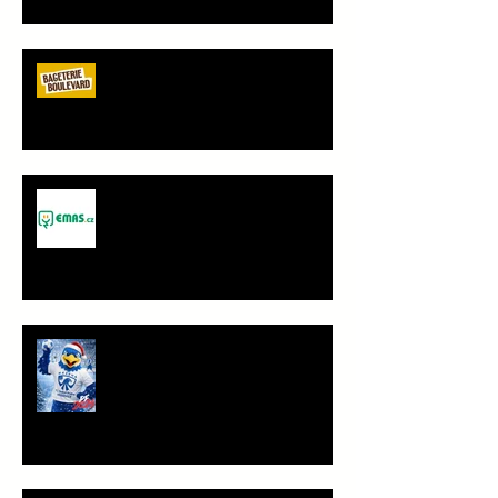
Bageterie Boulevard - nový
partner Sokola Vršovice
Spolupráce - JANČA & EMAS
group s.r.o.
PF 2026