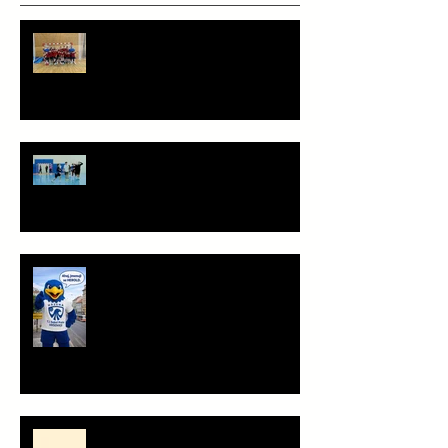
PHC pohledem mladších žáků
Staň se součástí týmu!
Ahoj, jsem Herold!
Minihood, café & playground -