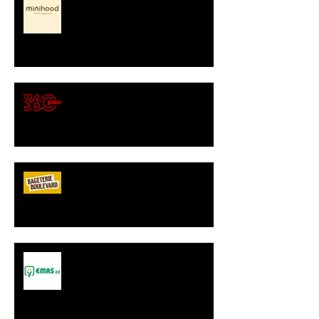
představení partnera
🍕 Pizza 360 – nový
gastronomický partner Sokola
Vršovice
Bageterie Boulevard - nový
partner Sokola Vršovice
Spolupráce - JANČA & EMAS
group s.r.o.