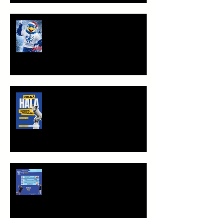
PF 2026
TRÉNINKOVÁ JEDNOTKA K
PRONÁJMU
Víkend plný vršovické házené