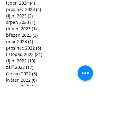
leden 2024
(4)
4 příspěvky
prosinec 2023
(4)
4 příspěvky
říjen 2023
(2)
2 příspěvky
srpen 2023
(1)
1 příspěvek
duben 2023
(1)
1 příspěvek
březen 2023
(3)
3 příspěvky
únor 2023
(1)
1 příspěvek
prosinec 2022
(6)
6 příspěvků
listopad 2022
(21)
21 příspěvků
říjen 2022
(10)
10 příspěvků
září 2022
(17)
17 příspěvků
červen 2022
(3)
3 příspěvky
květen 2022
(6)
6 příspěvků
duben 2022
(6)
6 příspěvků
březen 2022
(21)
21 příspěvků
únor 2022
(15)
15 příspěvků
leden 2022
(5)
5 příspěvků
prosinec 2021
(10)
10 příspěvků
listopad 2021
(21)
21 příspěvků
říjen 2021
(35)
35 příspěvků
září 2021
(29)
29 příspěvků