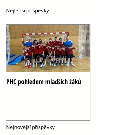
Nejlepší příspěvky
PHC pohledem mladších žáků
Oslava 100 let h
Vršovicích
Nejnovější příspěvky