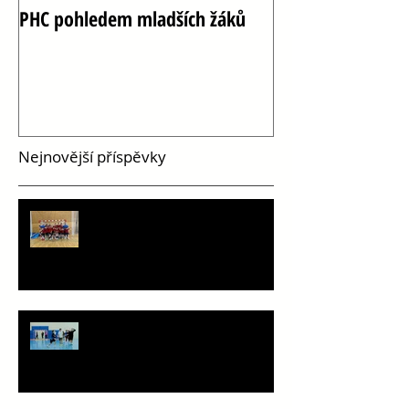
PHC pohledem mladších žáků
Oslava 100 let h
Vršovicích
Nejnovější příspěvky
PHC pohledem mladších žáků
Staň se součástí týmu!