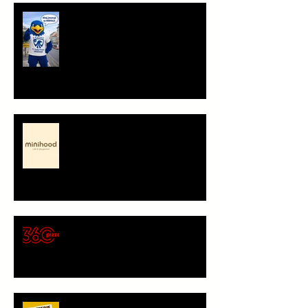
Ahoj, jsem Herold!
Minihood, café & playground -
představení partnera
🍕 Pizza 360 – nový
gastronomický partner Sokola
Vršovice
Bageterie Boulevard - nový