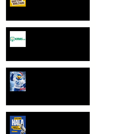
partner Sokola Vršovice
Spolupráce - JANČA & EMAS
group s.r.o.
PF 2026
TRÉNINKOVÁ JEDNOTKA K
PRONÁJMU