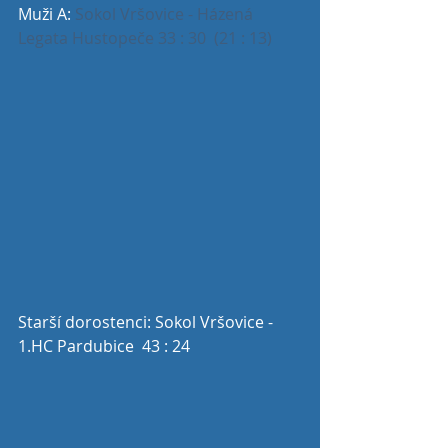
Muži A: 
Sokol Vršovice - Házená 
Legata Hustopeče 33 : 30  (21 : 13)
Starší dorostenci: Sokol Vršovice - 
1.HC Pardubice  43 : 24