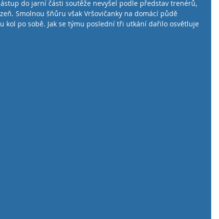
stup do jarní části soutěže nevyšel podle představ trenérů, 
lzeň. Smolnou šňůru však Vršovičanky na domácí půdě 
 kol po sobě. Jak se týmu poslední tři utkání dařilo osvětluje 