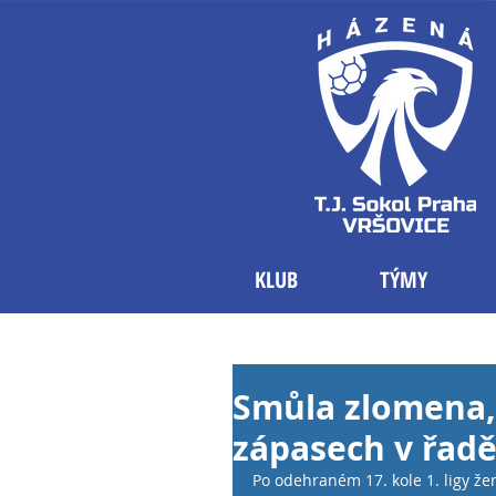
KLUB
TÝMY
Smůla zlomena, 
zápasech v řad
Po odehraném 17. kole 1. ligy že