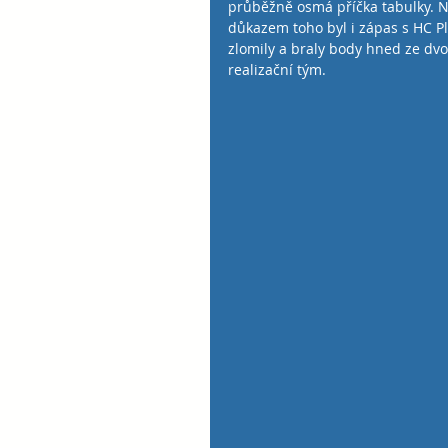
průběžně osmá příčka tabulky. Ná
důkazem toho byl i zápas s HC P
zlomily a braly body hned ze dvou
realizační tým.