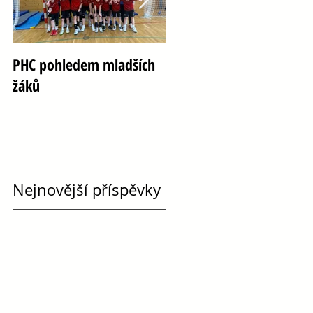
PHC pohledem mladších
Oslava 100 let házené ve
žáků
Vršovicích
Nejnovější příspěvky