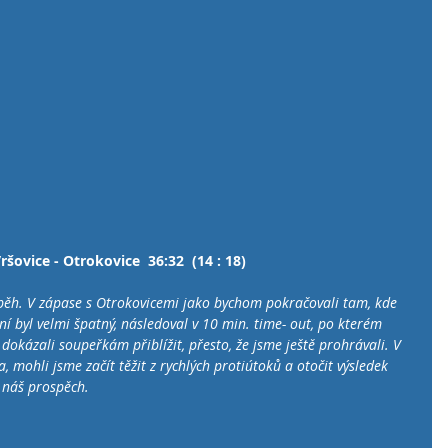
ršovice - Otrokovice  36:32  (14 : 18)
běh. V zápase s Otrokovicemi jako bychom pokračovali tam, kde 
ání byl velmi špatný, následoval v 10 min. time- out, po kterém 
okázali soupeřkám přiblížit, přesto, že jsme ještě prohrávali. V 
 mohli jsme začít těžit z rychlých protiútoků a otočit výsledek 
 náš prospěch.