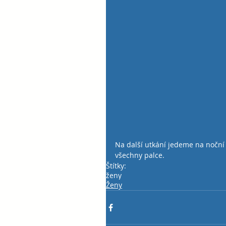
Na další utkání jedeme na noční 
všechny palce.
Štítky:
ženy
Ženy