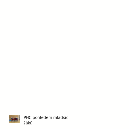
PHC pohledem mladších
žáků