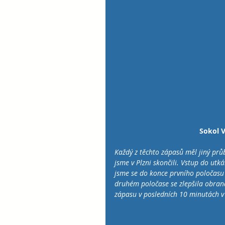
Sokol V
Každý z těchto zápasů měl jiný prů
jsme v Plzni skončili. Vstup do utk
jsme se do konce prvního poločasu d
druhém poločase se zlepšila obrana,
zápasu v posledních 10 minutách v