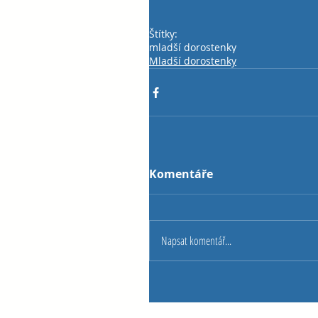
Štítky:
mladší dorostenky
Mladší dorostenky
Komentáře
Napsat komentář...