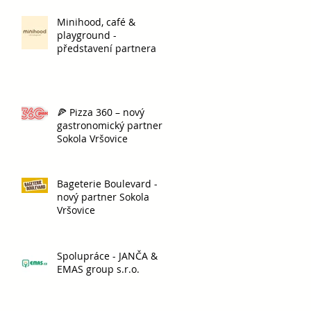
Minihood, café &
playground -
představení partnera
🍕 Pizza 360 – nový
gastronomický partner
Sokola Vršovice
Bageterie Boulevard -
nový partner Sokola
Vršovice
Spolupráce - JANČA &
EMAS group s.r.o.