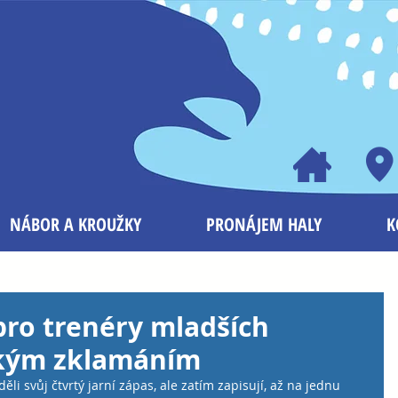
NÁBOR A KROUŽKY
PRONÁJEM HALY
K
 pro trenéry mladších
lkým zklamáním
li svůj čtvrtý jarní zápas, ale zatím zapisují, až na jednu 