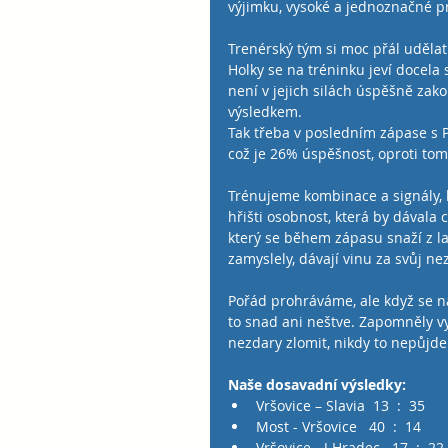
výjimku, vysoké a jednoznačné p
Trenérský tým si moc přál udělat
Holky se na tréninku jeví docela 
není v jejich silách úspěšně zako
výsledkem.
Tak třeba v posledním zápase s Pl
což je 26% úspěšnost, oproti tom
Trénujeme kombinace a signály,
hřišti osobnost, která by dávala 
který se během zápasu snaží z la
zamyslely, dávají vinu za svůj 
Pořád prohráváme, ale když se na h
to snad ani neštve. Zapomněly v
nezdary zlomit, nikdy to nepůjde
Naše dosavadní výsledky:
Vršovice – Slavia  13  :  35  
Most - Vršovice   40  :  14  
Vršovice - J.Hradec   17  :  22 