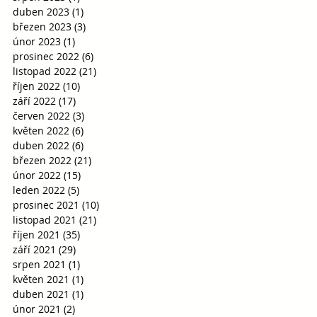
duben 2023
(1)
1 příspěvek
březen 2023
(3)
3 příspěvky
únor 2023
(1)
1 příspěvek
prosinec 2022
(6)
6 příspěvků
listopad 2022
(21)
21 příspěvků
říjen 2022
(10)
10 příspěvků
září 2022
(17)
17 příspěvků
červen 2022
(3)
3 příspěvky
květen 2022
(6)
6 příspěvků
duben 2022
(6)
6 příspěvků
březen 2022
(21)
21 příspěvků
únor 2022
(15)
15 příspěvků
leden 2022
(5)
5 příspěvků
prosinec 2021
(10)
10 příspěvků
listopad 2021
(21)
21 příspěvků
říjen 2021
(35)
35 příspěvků
září 2021
(29)
29 příspěvků
srpen 2021
(1)
1 příspěvek
květen 2021
(1)
1 příspěvek
duben 2021
(1)
1 příspěvek
únor 2021
(2)
2 příspěvky