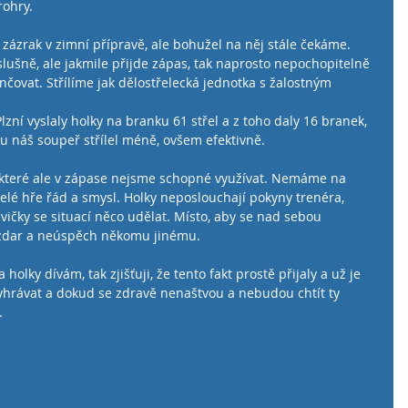
rohry.
 zázrak v zimní přípravě, ale bohužel na něj stále čekáme. 
slušně, ale jakmile přijde zápas, tak naprosto nepochopitelně 
nčovat. Střílíme jak dělostřelecká jednotka s žalostným 
zní vyslaly holky na branku 61 střel a z toho daly 16 branek, 
u náš soupeř střílel méně, ovšem efektivně.
 které ale v zápase nejsme schopné využívat. Nemáme na 
celé hře řád a smysl. Holky neposlouchají pokyny trenéra, 
vičky se situací něco udělat. Místo, aby se nad sebou 
nezdar a neúspěch někomu jinému.
olky dívám, tak zjišťuji, že tento fakt prostě přijaly a už je 
yhrávat a dokud se zdravě nenaštvou a nebudou chtít ty 
.
 