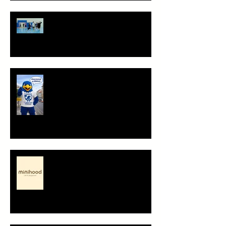
Staň se součástí týmu!
Ahoj, jsem Herold!
Minihood, café & playground -
představení partnera