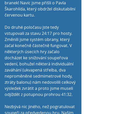
branek! Navíc jsme přišli o Pavla 
Škarohlída, který obdržel diskutabilní 
červenou kartu. 
Do druhé poločasu jste tedy 
vstupovali za stavu 24:17 pro hosty. 
Změnili jsme systém obrany, který 
začal konečně částečně fungovat. V 
některých úsecích hry začalo 
docházet ke snižování soupeřova 
vedení, bohužel některá individuální 
zaváhání (ukvapená střelba, dva 
neproměněné sedmimetrové hody, 
ztráty balonu) nám nedovolili celkový 
výsledek zvrátit a proto jsme museli 
odjíždět z potupnou prohrou 41:32.
Nezbývá nic jiného, než pogratulovat 
soupeři za předvedenou hru. Naším 