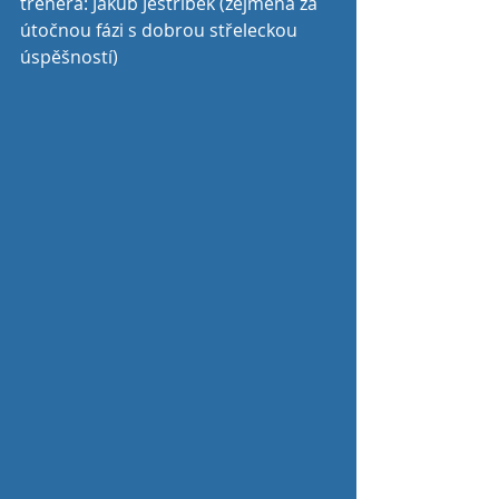
trenéra: Jakub Jestříbek (zejména za 
útočnou fázi s dobrou střeleckou 
úspěšností)