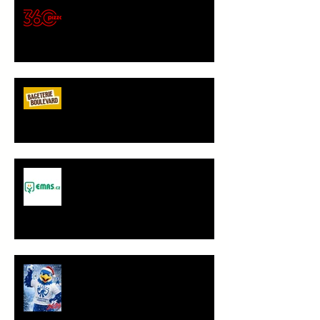
🍕 Pizza 360 – nový
gastronomický partner Sokola
Vršovice
Bageterie Boulevard - nový
partner Sokola Vršovice
Spolupráce - JANČA & EMAS
group s.r.o.
PF 2026