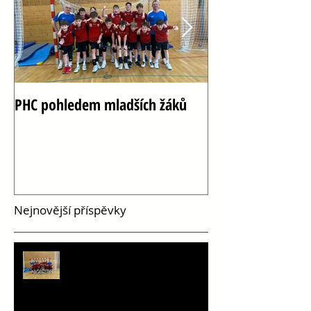
PHC pohledem mladších žáků
Oslava 100 let h
Vršovicích
Nejnovější příspěvky
PHC pohledem mladších žáků