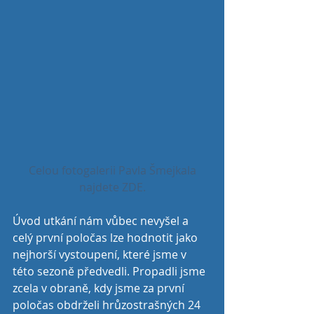
 Celou fotogalerii Pavla Šmejkala 
najdete ZDE.
Úvod utkání nám vůbec nevyšel a 
celý první poločas lze hodnotit jako 
nejhorší vystoupení, které jsme v 
této sezoně předvedli. Propadli jsme 
zcela v obraně, kdy jsme za první 
poločas obdrželi hrůzostrašných 24 