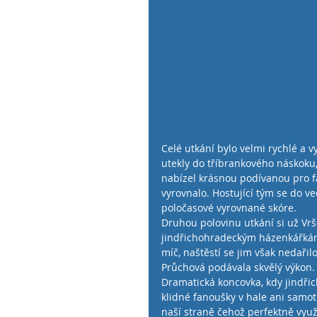
Celé utkání bylo velmi rychlé a v
utekly do tříbrankového náskoku,
nabízel krásnou podívanou pro fa
vyrovnalo. Hostující tým se do ve
poločasové vyrovnané skóre.
Druhou polovinu utkání si už Vršo
jindřichohradeckým házenkářkám 
míč, naštěstí se jim však nedařil
Průchová podávala skvělý výkon.
Dramatická koncovka, kdy jindři
klidné fanoušky v hale ani samot
naší straně čehož perfektně využ