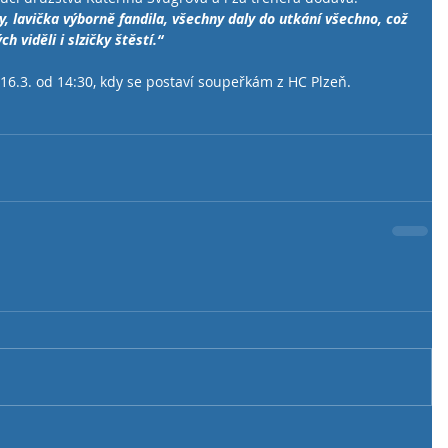
 lavička výborně fandila, všechny daly do utkání všechno, což 
h viděli i slzičky štěstí.“
16.3. od 14:30, kdy se postaví soupeřkám z HC Plzeň.  