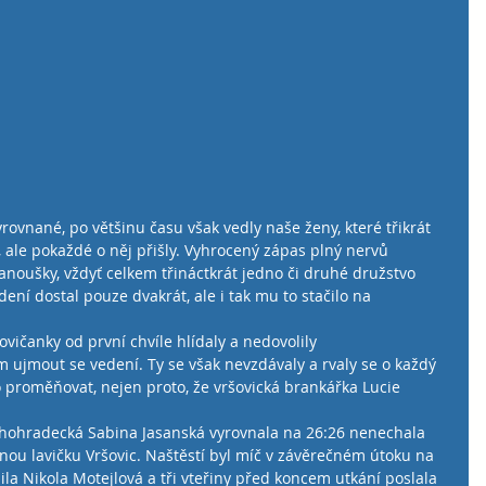
yrovnané, po většinu času však vedly naše ženy, které třikrát 
 ale pokaždé o něj přišly. Vyhrocený zápas plný nervů 
noušky, vždyť celkem třináctkrát jedno či druhé družstvo 
dení dostal pouze dvakrát, ale i tak mu to stačilo na 
vičanky od první chvíle hlídaly a nedovolily 
ujmout se vedení. Ty se však nevzdávaly a rvaly se o každý 
o proměňovat, nejen proto, že vršovická brankářka Lucie 
chohradecká Sabina Jasanská vyrovnala na 26:26 nenechala 
nou lavičku Vršovic. Naštěstí byl míč v závěrečném útoku na 
ila Nikola Motejlová a tři vteřiny před koncem utkání poslala 