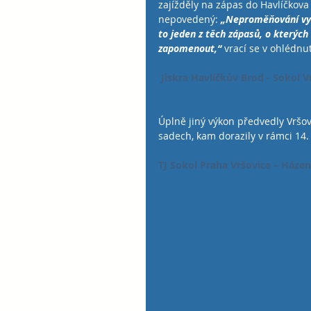
zajížděly na zápas do Havlíčkova
nepovedený: 
„Neproměňování vyl
to jeden z těch zápasů, o kterých
zapomenout,“ 
vrací se v ohlédn
 Jiskra Havlíčkův Brod - Sokol Vr
Úplně jiný výkon předvedly Vršov
sadech, kam dorazily v rámci 14.
TJ Sokol Praha Vršovice – Házená