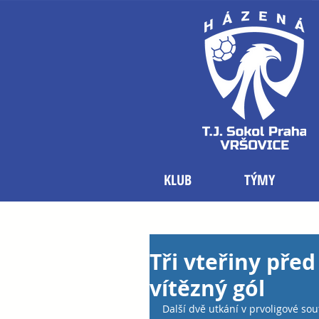
KLUB
TÝMY
Tři vteřiny pře
vítězný gól
Další dvě utkání v prvoligové so