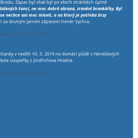
 Brodu. Zápas byl však byl po všech stránkách úplně 
ožených šancí, ne moc dobrá obrana, zranění brankářky. Byl 
 se nechce ani moc mluvit, a na který je potřeba brzy 
utí za druhým jarním zápasem trenér Sychra.
šovice A  27 : 21 (12:9)
ičanky v neděli 10. 3. 2019 na domácí půdě v Heroldových 
 kola soupeřky z Jindřichova Hradce.
 J. Hradec 27:26  (13:13)