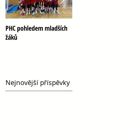
PHC pohledem mladších
Oslava 100 let házené ve
žáků
Vršovicích
Nejnovější příspěvky