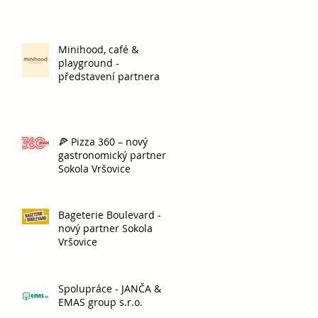
Minihood, café &
playground -
představení partnera
🍕 Pizza 360 – nový
gastronomický partner
Sokola Vršovice
Bageterie Boulevard -
nový partner Sokola
Vršovice
Spolupráce - JANČA &
EMAS group s.r.o.