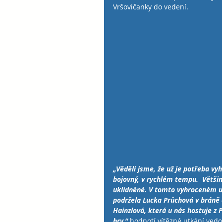
Vršovičanky do vedení.
„Věděli jsme, že už je potřeba vy
bojovný, v rychlém tempu.  Větši
uklidněné. V tomto vyhroceném utk
podržela Lucka Průchová v bráně
Hainzlová, která u nás hostuje z P
hry,“ 
hodnotí vítězné utkání vedo