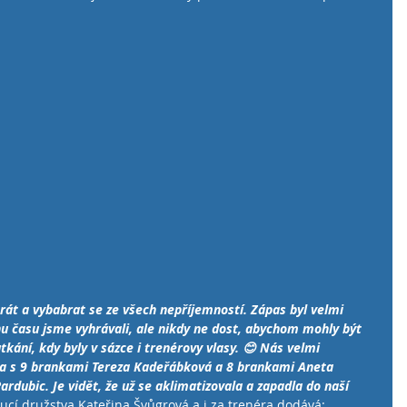
hrát a vybabrat se ze všech nepříjemností. Zápas byl velmi 
nu času jsme vyhrávali, ale nikdy ne dost, abychom mohly být 
ání, kdy byly v sázce i trenérovy vlasy. 😊 Nás velmi 
 a s 9 brankami Tereza Kadeřábková a 8 brankami Aneta 
ardubic. Je vidět, že už se aklimatizovala a zapadla do naší 
ucí družstva Kateřina Švůgrová a i za trenéra dodává: 