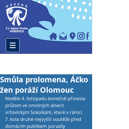
Smůla prolomena, Áčko
žen poráží Olomouc
Neděle 4. listopadu konečně přinesla 
průlom ve smolných dnech 
vršovickým Sokolkám, které v rámci 
7. kola druhé nejvyšší soutěže před 
domácím publikem porazily 