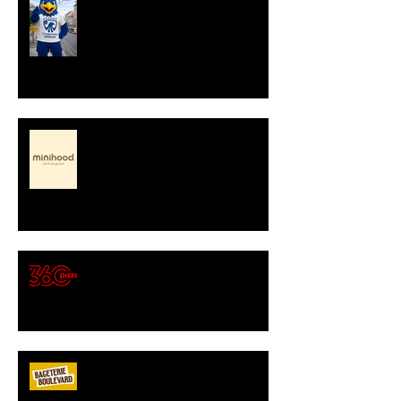
Minihood, café & playground -
představení partnera
🍕 Pizza 360 – nový
gastronomický partner Sokola
Vršovice
Bageterie Boulevard - nový
partner Sokola Vršovice