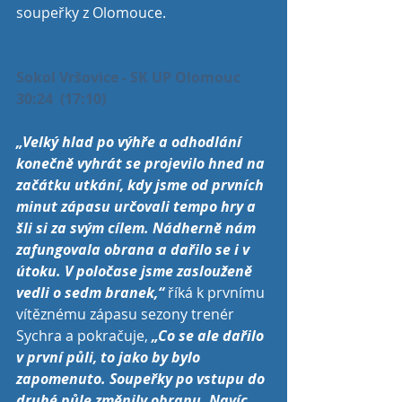
soupeřky z Olomouce.
Sokol Vršovice - SK UP Olomouc   
30:24  (17:10)
„Velký hlad po výhře a odhodlání 
konečně vyhrát se projevilo hned na 
začátku utkání, kdy jsme od prvních 
minut zápasu určovali tempo hry a 
šli si za svým cílem. Nádherně nám 
zafungovala obrana a dařilo se i v 
útoku. V poločase jsme zaslouženě 
vedli o sedm branek,“
 říká k prvnímu 
vítěznému zápasu sezony trenér 
Sychra a pokračuje, 
„Co se ale dařilo 
v první půli, to jako by bylo 
zapomenuto. Soupeřky po vstupu do 
druhé půle změnily obranu. Navíc 