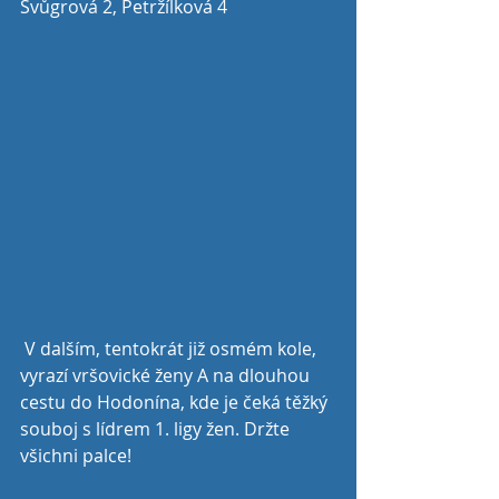
Švůgrová 2, Petržílková 4
 V dalším, tentokrát již osmém kole, 
vyrazí vršovické ženy A na dlouhou 
cestu do Hodonína, kde je čeká těžký 
souboj s lídrem 1. ligy žen. Držte 
všichni palce!