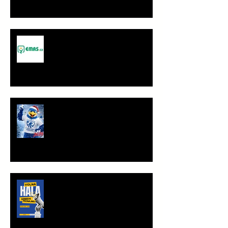
Spolupráce - JANČA & EMAS
group s.r.o.
PF 2026
TRÉNINKOVÁ JEDNOTKA K
PRONÁJMU