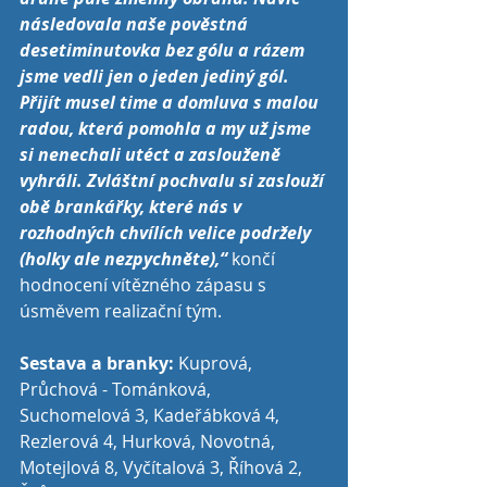
následovala naše pověstná 
desetiminutovka bez gólu a rázem 
jsme vedli jen o jeden jediný gól. 
Přijít musel time a domluva s malou 
radou, která pomohla a my už jsme 
si nenechali utéct a zaslouženě 
vyhráli. Zvláštní pochvalu si zaslouží 
obě brankářky, které nás v 
rozhodných chvílích velice podržely 
(holky ale nezpychněte),“ 
končí 
hodnocení vítězného zápasu s 
úsměvem realizační tým.
Sestava a branky:
 Kuprová, 
Průchová - Tománková, 
Suchomelová 3, Kadeřábková 4, 
Rezlerová 4, Hurková, Novotná, 
Motejlová 8, Vyčítalová 3, Říhová 2, 