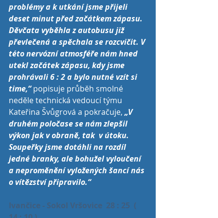
problémy a k utkání jsme přijeli 
deset minut před začátkem zápasu. 
Děvčata vyběhla z autobusu již 
převlečená a spěchala se rozcvičit. V 
této nervózní atmosféře nám hned 
utekl začátek zápasu, kdy jsme 
prohrávali 6 : 2 a bylo nutné vzít si 
time,“ 
popisuje průběh smolné 
neděle technická vedoucí týmu 
Kateřina Švůgrová a pokračuje, 
„V 
druhém poločase se nám zlepšil 
výkon jak v obraně, tak  v útoku. 
Soupeřky jsme dotáhli na rozdíl 
jedné branky, ale bohužel vyloučení 
a neproměnění vyložených šancí nás 
o vítězství připravilo.“
Ivančice - Sokol Vršovice  28 : 25  ( 
14 : 10 )