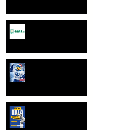
Spolupráce - JANČA & EMAS
group s.r.o.
PF 2026
TRÉNINKOVÁ JEDNOTKA K
PRONÁJMU