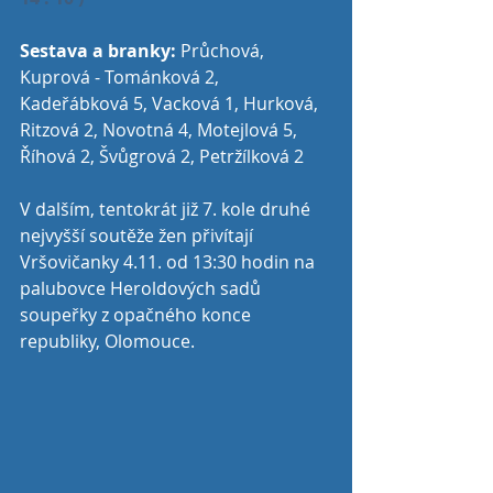
Sestava a branky:
 Průchová, 
Kuprová - Tománková 2, 
Kadeřábková 5, Vacková 1, Hurková, 
Ritzová 2, Novotná 4, Motejlová 5, 
Říhová 2, Švůgrová 2, Petržílková 2
V dalším, tentokrát již 7. kole druhé 
nejvyšší soutěže žen přivítají 
Vršovičanky 4.11. od 13:30 hodin na 
palubovce Heroldových sadů 
soupeřky z opačného konce 
republiky, Olomouce.