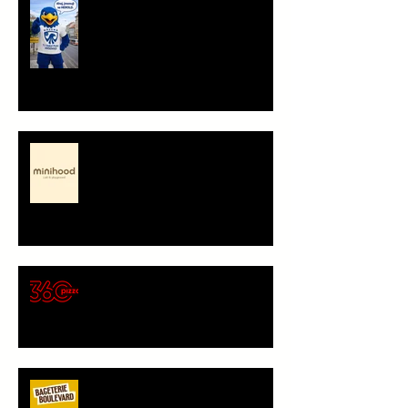
Ahoj, jsem Herold!
Minihood, café & playground -
představení partnera
🍕 Pizza 360 – nový
gastronomický partner Sokola
Vršovice
Bageterie Boulevard - nový
partner Sokola Vršovice