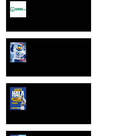
Spolupráce - JANČA & EMAS
group s.r.o.
PF 2026
TRÉNINKOVÁ JEDNOTKA K
PRONÁJMU