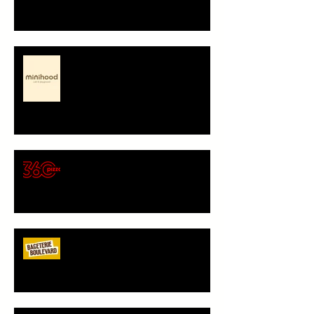
Minihood, café & playground -
představení partnera
🍕 Pizza 360 – nový
gastronomický partner Sokola
Vršovice
Bageterie Boulevard - nový
partner Sokola Vršovice