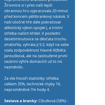
Žirovnice si i přes naši lepší 
obrannou hru vypracovala 20 minut 
před koncem pětibrankový náskok. V 
naší útočné hře dále pokračoval 
alibistický výkon spojek (, a tristní 
střelba našich křídel. V poslední 
desetiminutovce se děvčata trochu 
zmátořila, vyhrála ji 5:2, když na sebe 
vzala zodpovědnost hlavně Alžběta 
Janoušková, ale na zasloužené první 
sezónní výhře domácích už to nic 
nezměnilo.
Za vše hovoří statistiky: střelba 
celkem 35%, technické chyby 16, 
neproměněné 7m hody 4.
Sestava a branky:
 Cibulková (58%) - 