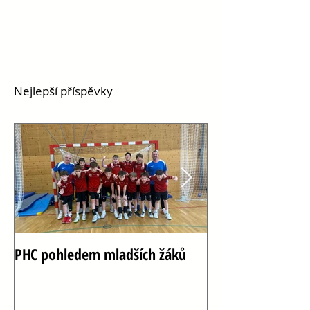
Nejlepší příspěvky
PHC pohledem mladších žáků
Oslava 100 let h
Vršovicích