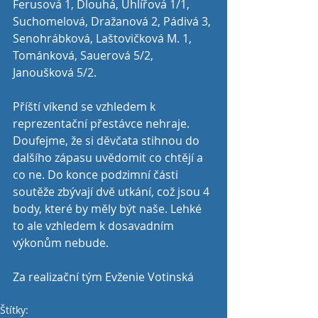
Ferusová 1, Dlouhá, Uhlířová 1/1, 
Suchomelová, Dražanová 2, Pádivá 3, 
Senohrábková, Laštovičková M. 1, 
Tománková, Sauerová 5/2, 
Janoušková 5/2.
Příští víkend se vzhledem k 
reprezentační přestávce nehraje. 
Doufejme, že si děvčata stihnou do 
dalšího zápasu uvědomit co chtějí a 
co ne. Do konce podzimní části 
soutěže zbývají dvě utkání, což jsou 4 
body, které by měly být naše. Lehké 
to ale vzhledem k dosavadním 
výkonům nebude.
Za realizační tým Evženie Votinská
Štítky: