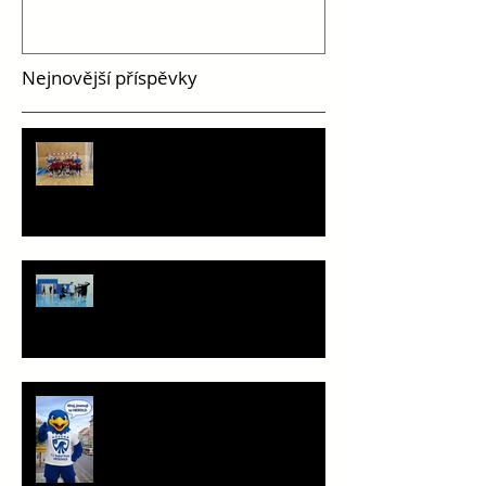
Nejnovější příspěvky
PHC pohledem mladších žáků
Staň se součástí týmu!
Ahoj, jsem Herold!