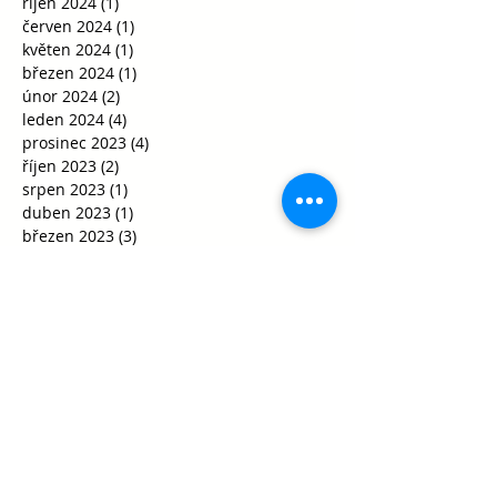
říjen 2024
(1)
1 příspěvek
červen 2024
(1)
1 příspěvek
květen 2024
(1)
1 příspěvek
březen 2024
(1)
1 příspěvek
únor 2024
(2)
2 příspěvky
leden 2024
(4)
4 příspěvky
prosinec 2023
(4)
4 příspěvky
říjen 2023
(2)
2 příspěvky
srpen 2023
(1)
1 příspěvek
duben 2023
(1)
1 příspěvek
březen 2023
(3)
3 příspěvky
únor 2023
(1)
1 příspěvek
prosinec 2022
(6)
6 příspěvků
listopad 2022
(21)
21 příspěvků
říjen 2022
(10)
10 příspěvků
září 2022
(17)
17 příspěvků
červen 2022
(3)
3 příspěvky
květen 2022
(6)
6 příspěvků
duben 2022
(6)
6 příspěvků
březen 2022
(21)
21 příspěvků
únor 2022
(15)
15 příspěvků
leden 2022
(5)
5 příspěvků