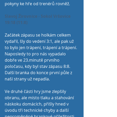
pokyny ke hře od trenérů rovněž.
Slavoj Žirovnice - Sokol Vršovice  
19:18 (11:8)
Začátek zápasu se holkám celkem 
vydařil, šly do vedení 3:1, ale pak už 
to bylo jen trápení, trápení a trápení. 
Naposledy to pro nás vypadalo 
dobře ve 23.minutě prvního 
poločasu, kdy byl stav zápasu 8:8. 
Další branka do konce první půle z 
naší strany už nepadla.
Ve druhé části hry jsme zlepšily 
obranu, ale místo tlaku a stahování 
náskoku domácích, přišly hned v 
úvodu tři technické chyby a další 
neproměněné brankové příležitosti. 