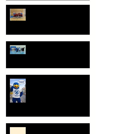
PHC pohledem mladších žáků
Staň se součástí týmu!
Ahoj, jsem Herold!
Minihood, café & playground -