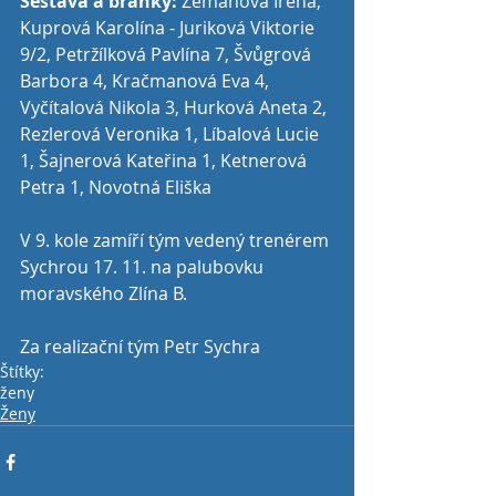
Sestava a branky:
 Zemanová Irena, 
Kuprová Karolína - Juriková Viktorie 
9/2, Petržílková Pavlína 7, Švůgrová 
Barbora 4, Kračmanová Eva 4, 
Vyčítalová Nikola 3, Hurková Aneta 2, 
Rezlerová Veronika 1, Líbalová Lucie 
1, Šajnerová Kateřina 1, Ketnerová 
Petra 1, Novotná Eliška
V 9. kole zamíří tým vedený trenérem 
Sychrou 17. 11. na palubovku 
moravského Zlína B. 
Za realizační tým Petr Sychra
Štítky:
ženy
Ženy