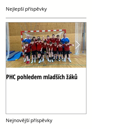
Nejlepší příspěvky
PHC pohledem mladších žáků
Oslava 100 let h
Vršovicích
Nejnovější příspěvky