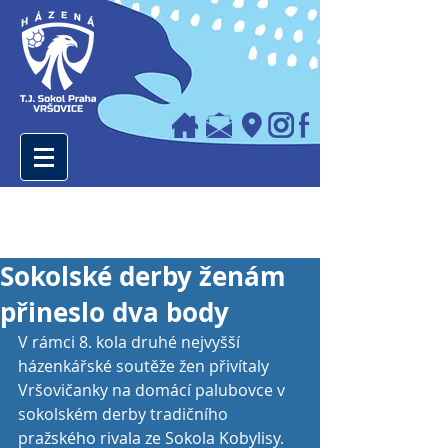
Sokolské derby ženám
přineslo dva body
V rámci 8. kola druhé nejvyšší 
házenkářské soutěže žen přivítaly 
Vršovičanky na domácí palubovce v 
sokolském derby tradičního 
pražského rivala ze Sokola Kobylisy. 