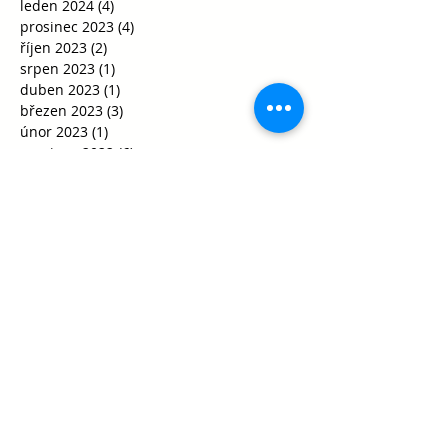
leden 2024
(4)
4 příspěvky
prosinec 2023
(4)
4 příspěvky
říjen 2023
(2)
2 příspěvky
srpen 2023
(1)
1 příspěvek
duben 2023
(1)
1 příspěvek
březen 2023
(3)
3 příspěvky
únor 2023
(1)
1 příspěvek
prosinec 2022
(6)
6 příspěvků
listopad 2022
(21)
21 příspěvků
říjen 2022
(10)
10 příspěvků
září 2022
(17)
17 příspěvků
červen 2022
(3)
3 příspěvky
květen 2022
(6)
6 příspěvků
duben 2022
(6)
6 příspěvků
březen 2022
(21)
21 příspěvků
únor 2022
(15)
15 příspěvků
leden 2022
(5)
5 příspěvků
prosinec 2021
(10)
10 příspěvků
listopad 2021
(21)
21 příspěvků
říjen 2021
(35)
35 příspěvků
září 2021
(29)
29 příspěvků
srpen 2021
(1)
1 příspěvek