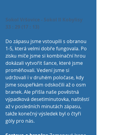
Sokol Vršovice - Sokol II Kobylisy  
33 : 29 (17 : 13)
Do zápasu jsme vstoupili s obranou 
1-5, která velmi dobře fungovala. Po 
zisku míče jsme si kombinační hrou 
dokázali vytvořit šance, které jsme 
proměňovali. Vedení jsme si 
udržovali i v druhém poločase, kdy 
jsme soupeřkám odskočili až o osm 
branek. Ale přišla naše pověstná 
výpadková desetiminutovka, naštěstí 
až v posledních minutách zápasu, 
takže konečný výsledek byl o čtyři 
góly pro nás.