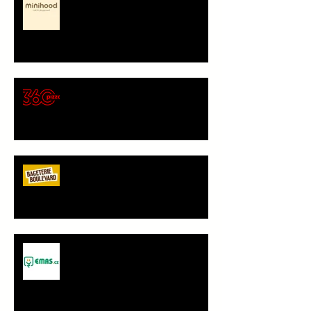
představení partnera
🍕 Pizza 360 – nový
gastronomický partner Sokola
Vršovice
Bageterie Boulevard - nový
partner Sokola Vršovice
Spolupráce - JANČA & EMAS
group s.r.o.