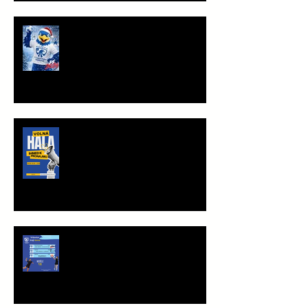
PF 2026
TRÉNINKOVÁ JEDNOTKA K
PRONÁJMU
Víkend plný vršovické házené