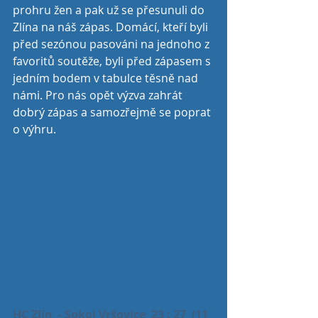
prohru žen a pak už se přesunuli do 
Zlína na náš zápas. Domácí, kteří byli 
před sezónou pasováni na jednoho z 
favoritů soutěže, byli před zápasem s 
jedním bodem v tabulce těsně nad 
námi. Pro nás opět výzva zahrát 
dobrý zápas a samozřejmě se poprat 
o výhru.
HC Zlín  - Sokol Vršovice  23 : 27  (11 