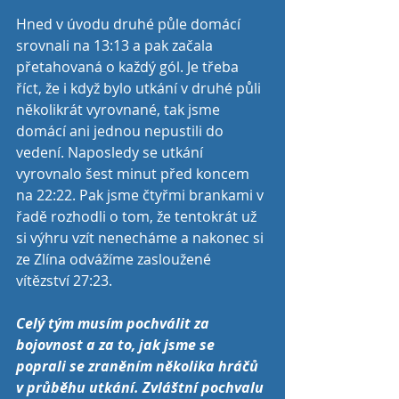
Hned v úvodu druhé půle domácí 
srovnali na 13:13 a pak začala 
přetahovaná o každý gól. Je třeba 
říct, že i když bylo utkání v druhé půli 
několikrát vyrovnané, tak jsme 
domácí ani jednou nepustili do 
vedení. Naposledy se utkání 
vyrovnalo šest minut před koncem 
na 22:22. Pak jsme čtyřmi brankami v 
řadě rozhodli o tom, že tentokrát už 
si výhru vzít nenecháme a nakonec si 
ze Zlína odvážíme zasloužené 
vítězství 27:23.
Celý tým musím pochválit za 
bojovnost a za to, jak jsme se 
poprali se zraněním několika hráčů 
v průběhu utkání. Zvláštní pochvalu 