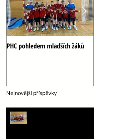
PHC pohledem mladších žáků
Oslava 100 let h
Vršovicích
Nejnovější příspěvky
PHC pohledem mladších žáků