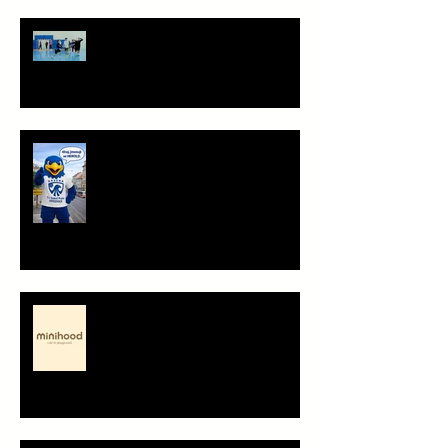
Staň se součástí týmu!
Ahoj, jsem Herold!
Minihood, café & playground -
představení partnera