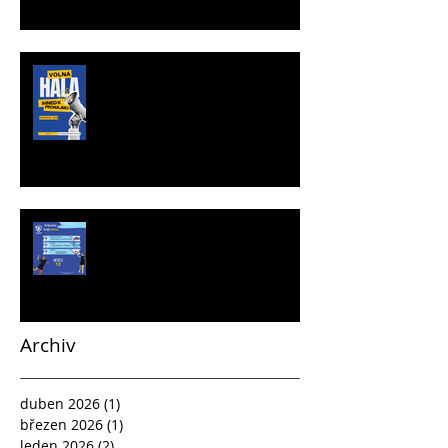
TRÉNINKOVÁ JEDNOTKA K
PRONÁJMU
Víkend plný vršovické házené
Archiv
duben 2026
(1)
1 příspěvek
březen 2026
(1)
1 příspěvek
leden 2026
(2)
2 příspěvky