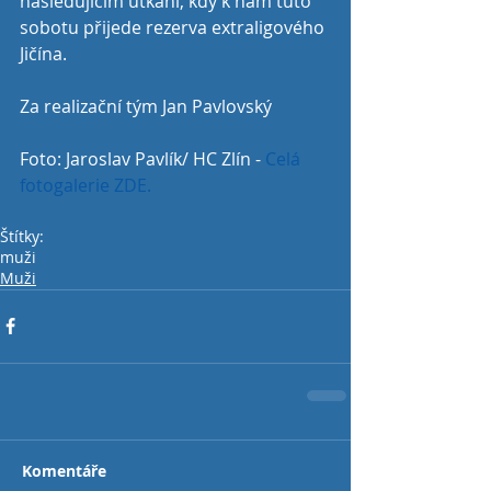
následujícím utkání, kdy k nám tuto 
sobotu přijede rezerva extraligového 
Jičína.
Za realizační tým Jan Pavlovský
Foto: Jaroslav Pavlík/ HC Zlín - 
Celá 
fotogalerie ZDE. 
Štítky:
muži
Muži
Komentáře