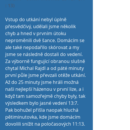
: 13)
Vstup do utkání nebyl úplně 
přesvědčivý, udělali jsme několik 
chyb a hned v prvním útoku 
neproměnili dvě šance. Domácím se 
ale také nepodařilo skórovat a my 
jsme se následně dostali do vedení. 
Za výborně fungující obranou slušně 
chytal Michal Rajdl a od páté minuty 
první půle jsme převzali otěže utkání. 
Až do 25 minuty jsme hráli možná 
naši nejlepší házenou v první lize, a i 
když tam samozřejmě chyby byly, tak 
výsledkem bylo jasné vedení 13:7. 
Pak bohužel přišla naopak hluchá 
pětiminutovka, kde jsme domácím 
dovolili snížit na poločasových 11:13.