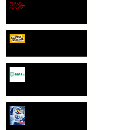
🍕 Pizza 360 – nový
gastronomický partner Sokola
Vršovice
Bageterie Boulevard - nový
partner Sokola Vršovice
Spolupráce - JANČA & EMAS
group s.r.o.
PF 2026