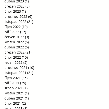
duben 2023
(1)
1 příspěvek
březen 2023
(3)
3 příspěvky
únor 2023
(1)
1 příspěvek
prosinec 2022
(6)
6 příspěvků
listopad 2022
(21)
21 příspěvků
říjen 2022
(10)
10 příspěvků
září 2022
(17)
17 příspěvků
červen 2022
(3)
3 příspěvky
květen 2022
(6)
6 příspěvků
duben 2022
(6)
6 příspěvků
březen 2022
(21)
21 příspěvků
únor 2022
(15)
15 příspěvků
leden 2022
(5)
5 příspěvků
prosinec 2021
(10)
10 příspěvků
listopad 2021
(21)
21 příspěvků
říjen 2021
(35)
35 příspěvků
září 2021
(29)
29 příspěvků
srpen 2021
(1)
1 příspěvek
květen 2021
(1)
1 příspěvek
duben 2021
(1)
1 příspěvek
únor 2021
(2)
2 příspěvky
leden 2021
(8)
8 příspěvků