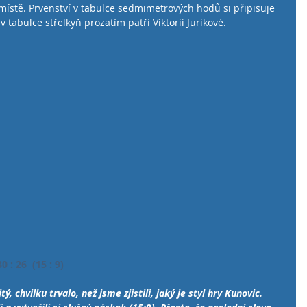
ístě. Prvenství v tabulce sedmimetrových hodů si připisuje 
tabulce střelkyň prozatím patří Viktorii Jurikové.
 26  (15 : 9)       
, chvilku trvalo, než jsme zjistili, jaký je styl hry Kunovic.  