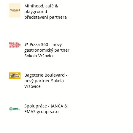
Minihood, café &
playground -
představení partnera
🍕 Pizza 360 – nový
gastronomický partner
Sokola Vršovice
Bageterie Boulevard -
nový partner Sokola
Vršovice
Spolupráce - JANČA &
EMAS group s.r.o.