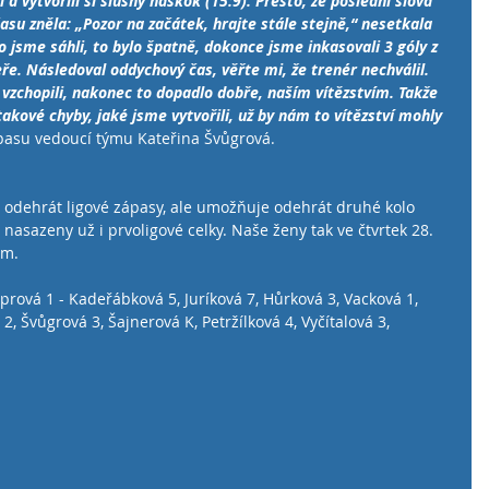
 a vytvořili si slušný náskok (15:9). Přesto, že poslední slova 
su zněla: „Pozor na začátek, hrajte stále stejně,“ nesetkala 
 jsme sáhli, to bylo špatně, dokonce jsme inkasovali 3 góly z 
ře. Následoval oddychový čas, věřte mi, že trenér nechválil. 
e vzchopili, nakonec to dopadlo dobře, naším vítězstvím. Takže 
kové chyby, jaké jsme vytvořili, už by nám to vítězství mohly 
vedoucí týmu Kateřina Švůgrová.                                        
odehrát ligové zápasy, ale umožňuje odehrát druhé kolo 
nasazeny už i prvoligové celky. Naše ženy tak ve čtvrtek 28. 
                                                                                        
rová 1 - Kadeřábková 5, Juríková 7, Hůrková 3, Vacková 1, 
, Švůgrová 3, Šajnerová K, Petržílková 4, Vyčítalová 3, 