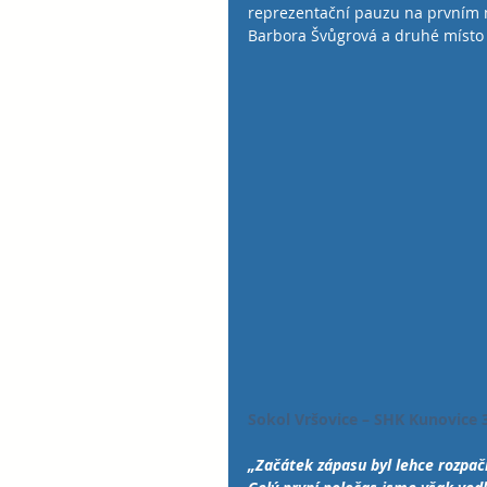
reprezentační pauzu na prvním m
Barbora Švůgrová a druhé místo v 
Sokol Vršovice – SHK Kunovice 30 :
„Začátek zápasu byl lehce rozpačitý