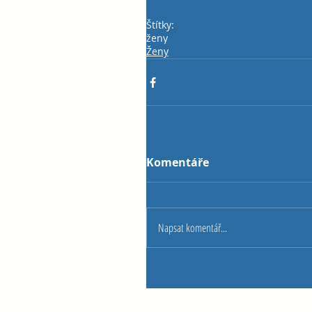
Štítky:
ženy
Ženy
Komentáře
Napsat komentář...