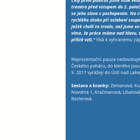
Celý první poločas jsme však vedli
trenéra před vstupem do 2. poloča
se jeho slova s pochopením. Na co
rychlého útoku při oslabení soupe
Ještě chvíli to trvalo, než jsme s
víme, že práce máme nad hlavu, ta
příště vzít,“ 
říká k vyhranému zápasu 
Reprezentační pauza nedovoluje 
Českého poháru, do kterého jsou 
9. 2017 vyrážejí do Ústí nad Labem.           
Sestava a branky:
 Zemanová, Kup
Novotná 1, Kračmanová, Líbalová 2
Rezlerová.   