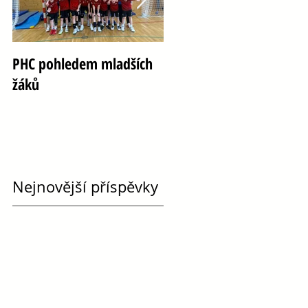
PHC pohledem mladších
Oslava 100 let házené ve
žáků
Vršovicích
Nejnovější příspěvky