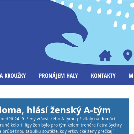
A KROUŽKY
PRONÁJEM HALY
KONTAKTY
M
doma, hlásí ženský A-tým
neděli 24. 9. ženy vršovického A-týmu přivítaly na domácí 
uhé kolo 1. ligy žen bylo pro tým kolem trenéra Petra Sychry 
a průběžnou tabulku soutěže, kdy vršovické ženy přečkají 