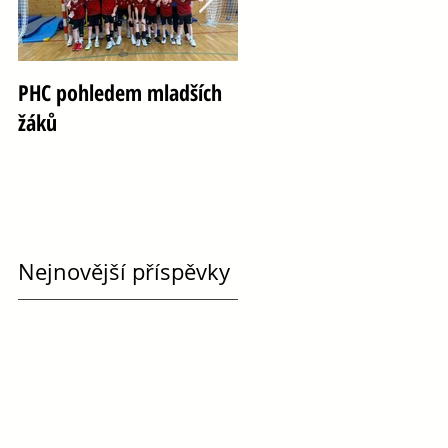
PHC pohledem mladších
Oslava 100 let házené ve
žáků
Vršovicích
Nejnovější příspěvky