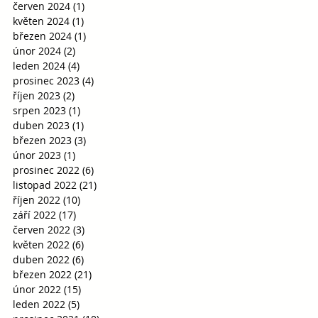
červen 2024
(1)
1 příspěvek
květen 2024
(1)
1 příspěvek
březen 2024
(1)
1 příspěvek
únor 2024
(2)
2 příspěvky
leden 2024
(4)
4 příspěvky
prosinec 2023
(4)
4 příspěvky
říjen 2023
(2)
2 příspěvky
srpen 2023
(1)
1 příspěvek
duben 2023
(1)
1 příspěvek
březen 2023
(3)
3 příspěvky
únor 2023
(1)
1 příspěvek
prosinec 2022
(6)
6 příspěvků
listopad 2022
(21)
21 příspěvků
říjen 2022
(10)
10 příspěvků
září 2022
(17)
17 příspěvků
červen 2022
(3)
3 příspěvky
květen 2022
(6)
6 příspěvků
duben 2022
(6)
6 příspěvků
březen 2022
(21)
21 příspěvků
únor 2022
(15)
15 příspěvků
leden 2022
(5)
5 příspěvků