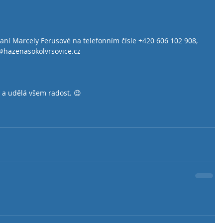
aní Marcely Ferusové na telefonním čísle +420 606 102 908, 
@hazenasokolvrsovice.cz
t a udělá všem radost. 😉