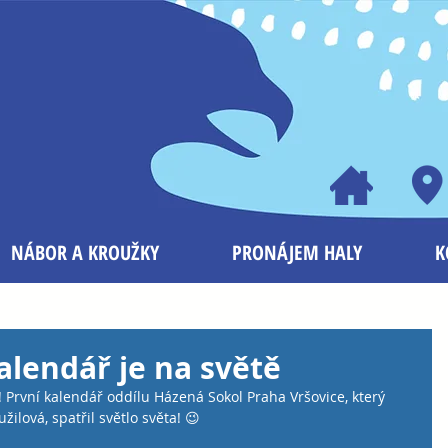
NÁBOR A KROUŽKY
PRONÁJEM HALY
K
alendář je na světě
 První kalendář oddílu Házená Sokol Praha Vršovice, který 
žilová, spatřil světlo světa! 😉