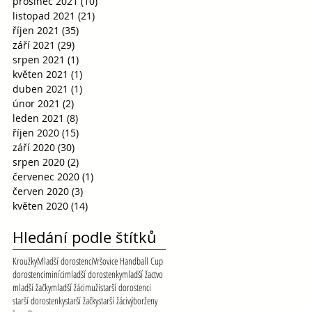
prosinec 2021
(10)
10 příspěvků
listopad 2021
(21)
21 příspěvků
říjen 2021
(35)
35 příspěvků
září 2021
(29)
29 příspěvků
srpen 2021
(1)
1 příspěvek
květen 2021
(1)
1 příspěvek
duben 2021
(1)
1 příspěvek
únor 2021
(2)
2 příspěvky
leden 2021
(8)
8 příspěvků
říjen 2020
(15)
15 příspěvků
září 2020
(30)
30 příspěvků
srpen 2020
(2)
2 příspěvky
červenec 2020
(1)
1 příspěvek
červen 2020
(3)
3 příspěvky
květen 2020
(14)
14 příspěvků
Hledání podle štítků
Kroužky
Mladší dorostenci
Vršovice Handball Cup
dorostenci
miníci
mladší dorostenky
mladší žactvo
mladší žačky
mladší žáci
muži
starší dorostenci
starší dorostenky
starší žačky
starší žáci
výbor
ženy