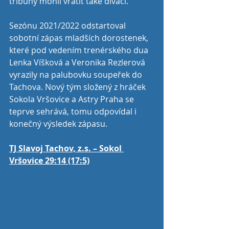
tribuny mohli vrátit také diváci. 
Sezónu 2021/2022 odstartoval 
sobotní zápas mladších dorostenek, 
které pod vedením trenérského dua 
Lenka Víšková a Veronika Rezlerová 
vyrazily na palubovku soupeřek do 
Tachova. Nový tým složený z hráček 
Sokola Vršovice a Astry Praha se 
teprve sehrává, tomu odpovídal i 
konečný výsledek zápasu. 
TJ Slavoj Tachov, z.s. – Sokol 
Vršovice 29:14 (17:5)