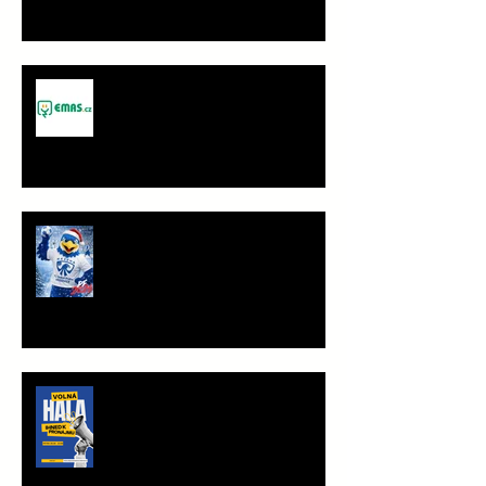
Spolupráce - JANČA & EMAS
group s.r.o.
PF 2026
TRÉNINKOVÁ JEDNOTKA K
PRONÁJMU