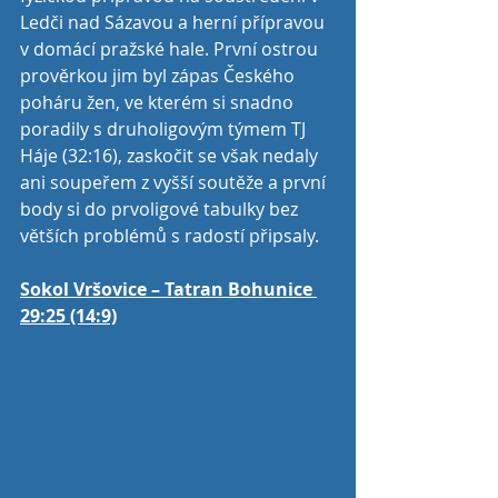
Ledči nad Sázavou a herní přípravou 
v domácí pražské hale. První ostrou 
prověrkou jim byl zápas Českého 
poháru žen, ve kterém si snadno 
poradily s druholigovým týmem TJ 
Háje (32:16), zaskočit se však nedaly 
ani soupeřem z vyšší soutěže a první 
body si do prvoligové tabulky bez 
větších problémů s radostí připsaly. 
Sokol Vršovice – Tatran Bohunice 
29:25 (14:9)