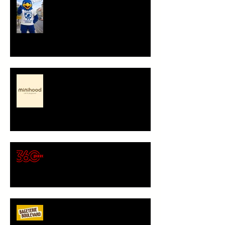
Minihood, café & playground -
představení partnera
🍕 Pizza 360 – nový
gastronomický partner Sokola
Vršovice
Bageterie Boulevard - nový
partner Sokola Vršovice